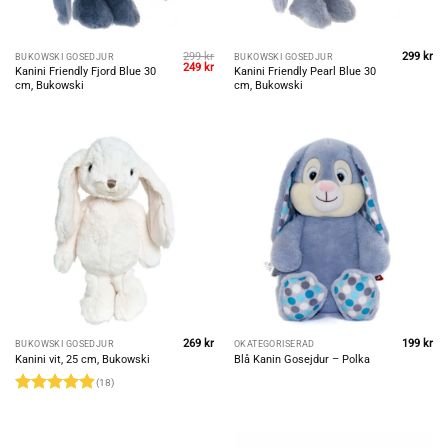
299
kr
299
kr
BUKOWSKI GOSEDJUR
BUKOWSKI GOSEDJUR
Original
Current
249
kr
Kanini Friendly Fjord Blue 30
Kanini Friendly Pearl Blue 30
price
price
cm, Bukowski
cm, Bukowski
was:
is:
299 kr.
249 kr.
269
kr
199
kr
BUKOWSKI GOSEDJUR
OKATEGORISERAD
Kanini vit, 25 cm, Bukowski
Blå Kanin Gosejdur – Polka
(18)
Rated
4.83
out of 5