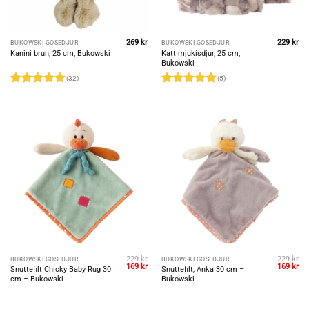
269
kr
229
kr
BUKOWSKI GOSEDJUR
BUKOWSKI GOSEDJUR
Katt mjukisdjur, 25 cm,
Kanini brun, 25 cm, Bukowski
Bukowski
(32)
(5)
Rated
5
Rated
5
out of 5
out of 5
229
kr
229
kr
BUKOWSKI GOSEDJUR
BUKOWSKI GOSEDJUR
Original
Current
Original
Cu
169
kr
169
kr
Snuttefilt Chicky Baby Rug 30
Snuttefilt, Anka 30 cm –
price
price
price
pri
cm – Bukowski
Bukowski
was:
is:
was:
is:
229 kr.
169 kr.
229 kr.
169