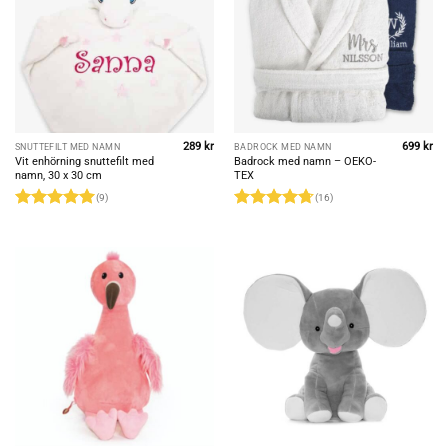
289
kr
699
kr
SNUTTEFILT MED NAMN
BADROCK MED NAMN
Vit enhörning snuttefilt med
Badrock med namn – OEKO-
namn, 30 x 30 cm
TEX
(9)
(16)
Rated
5
Rated
4.69
out of 5
out of 5