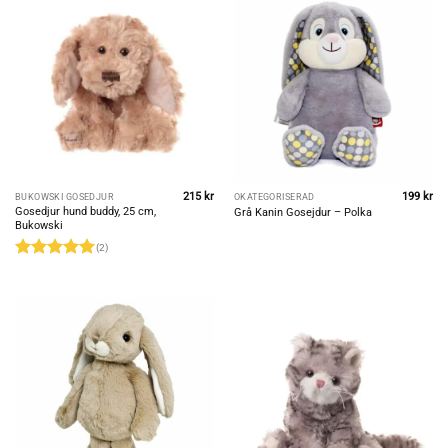
215
kr
199
kr
BUKOWSKI GOSEDJUR
OKATEGORISERAD
Gosedjur hund buddy, 25 cm,
Grå Kanin Gosejdur – Polka
Bukowski
(2)
Rated
5
out of 5