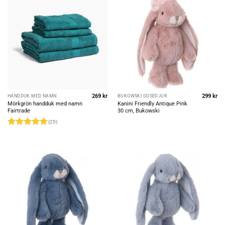
269
kr
299
kr
HANDDUK MED NAMN
BUKOWSKI GOSEDJUR
Mörkgrön handduk med namn
Kanini Friendly Antique Pink
Fairtrade
30 cm, Bukowski
(25)
Rated
4.96
out of 5