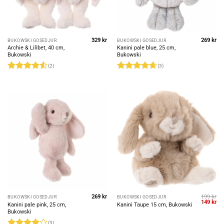
329
kr
269
kr
BUKOWSKI GOSEDJUR
BUKOWSKI GOSEDJUR
Archie & Lilibet, 40 cm,
Kanini pale blue, 25 cm,
Bukowski
Bukowski
(2)
(3)
Rated
4.5
Rated
4.67
out of 5
out of 5
269
kr
199
kr
BUKOWSKI GOSEDJUR
BUKOWSKI GOSEDJUR
Original
Cu
149
kr
Kanini pale pink, 25 cm,
Kanini Taupe 15 cm, Bukowski
price
pri
Bukowski
was:
is:
199 kr.
149
(3)