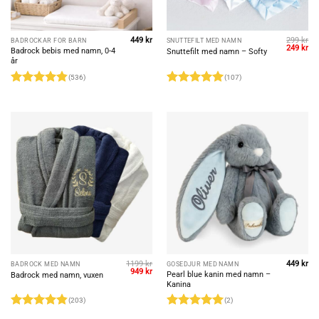
449
kr
299
kr
BADROCKAR FÖR BARN
SNUTTEFILT MED NAMN
Original
Cu
249
kr
Badrock bebis med namn, 0-4
Snuttefilt med namn – Softy
price
pri
år
was:
is:
299 kr.
249
(536)
(107)
Rated
4.86
Rated
4.93
out of 5
out of 5
1199
kr
449
kr
BADROCK MED NAMN
GOSEDJUR MED NAMN
Original
Current
949
kr
Pearl blue kanin med namn –
Badrock med namn, vuxen
price
price
Kanina
was:
is:
1199 kr.
949 kr.
(203)
(2)
Rated
4.85
Rated
5