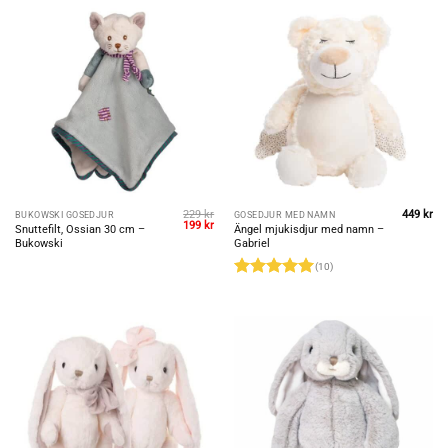
229
kr
449
kr
BUKOWSKI GOSEDJUR
GOSEDJUR MED NAMN
Original
Current
199
kr
Snuttefilt, Ossian 30 cm –
Ängel mjukisdjur med namn –
price
price
Bukowski
Gabriel
was:
is:
229 kr.
199 kr.
(10)
Rated
5
out of 5