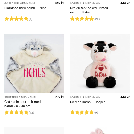
449
kr
449
kr
GOSEDJUR MED NAMN
GOSEDJUR MED NAMN
Grå elefant gosedjur med
Flamingo med namn – Puna
namn – Babar
(1)
(23)
Rated
5
Rated
4.96
out of 5
out of 5
289
kr
449
kr
SNUTTEFILT MED NAMN
GOSEDJUR MED NAMN
Grå kanin snuttefilt med
Ko med namn – Cooper
namn, 30 x 30 cm
(12)
(9)
Rated
4.92
Rated
5
out of 5
out of 5