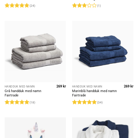
(24)
(1)
Rated
4.79
Rated
out of 5
3
out
of 5
269
kr
269
kr
HANDDUK MED NAMN
HANDDUK MED NAMN
Grå handduk med namn
Marinblå handduk med namn
Fairtrade
Fairtrade
(18)
(34)
Rated
5
Rated
4.82
out of 5
out of 5