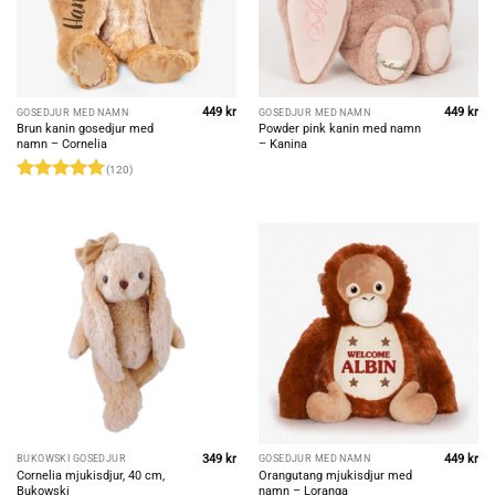
449
kr
449
kr
GOSEDJUR MED NAMN
GOSEDJUR MED NAMN
Brun kanin gosedjur med
Powder pink kanin med namn
namn – Cornelia
– Kanina
(120)
Rated
4.98
out of 5
349
kr
449
kr
BUKOWSKI GOSEDJUR
GOSEDJUR MED NAMN
Cornelia mjukisdjur, 40 cm,
Orangutang mjukisdjur med
Bukowski
namn – Loranga