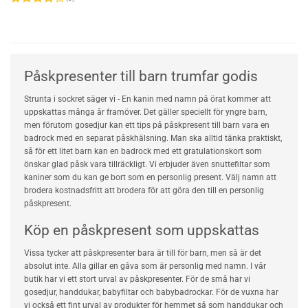
Rated
4
out of 5
Påskpresenter till barn trumfar godis
Strunta i sockret säger vi - En kanin med namn på örat kommer att
uppskattas många år framöver. Det gäller speciellt för yngre barn,
men förutom gosedjur kan ett tips på påskpresent till barn vara en
badrock med en separat påskhälsning. Man ska alltid tänka praktiskt,
så för ett litet barn kan en badrock med ett gratulationskort som
önskar glad påsk vara tillräckligt. Vi erbjuder även snuttefiltar som
kaniner som du kan ge bort som en personlig present. Välj namn att
brodera kostnadsfritt att brodera för att göra den till en personlig
påskpresent.
Köp en påskpresent som uppskattas
Vissa tycker att påskpresenter bara är till för barn, men så är det
absolut inte. Alla gillar en gåva som är personlig med namn. I vår
butik har vi ett stort urval av påskpresenter. För de små har vi
gosedjur, handdukar, babyfiltar och babybadrockar. För de vuxna har
vi också ett fint urval av produkter för hemmet så som handdukar och