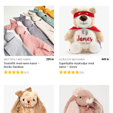
out of 5
out of 5
299
kr
449
kr
SNUTTEFILT MED NAMN
GOSEDJUR MED NAMN
Snuttefilt med namn kanin –
Superhjälte mjukisdjur med
Nordic Rainbow
namn – Stevie
(37)
(20)
Rated
4.97
Rated
4.95
out of 5
out of 5