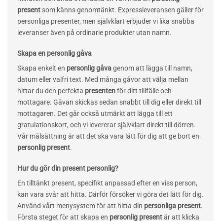
present
som känns genomtänkt. Expressleveransen gäller för
personliga presenter, men självklart erbjuder vi lika snabba
leveranser även på ordinarie produkter utan namn.
Skapa en personlig gåva
Skapa enkelt en
personlig gåva
genom att lägga till namn,
datum eller valfri text. Med många gåvor att välja mellan
hittar du den perfekta
presenten
för ditt tillfälle och
mottagare. Gåvan skickas sedan snabbt till dig eller direkt till
mottagaren. Det går också utmärkt att lägga till ett
gratulationskort, och vi levererar självklart direkt till dörren.
Vår målsättning är att det ska vara lätt för dig att ge bort en
personlig present
.
Hur du gör din present personlig?
En tilltänkt present, specifikt anpassad efter en viss person,
kan vara svår att hitta. Därför försöker vi göra det lätt för dig.
Använd vårt menysystem för att hitta din
personliga present
.
Första steget för att skapa en
personlig present
är att klicka