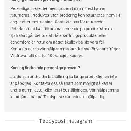
Personliga presenter med broderat namn/text kan ej
returneras. Produkter utan brodering kan returneras inom 14
dagar efter mottagning. Kontakta oss för retursedel.
Returkostnad kan tillkomma beroende på produktstorlek.
Självklart går det bra att få ersättningsprodukter eller
genomföra en retur om något skulle visa sig vara fel.
Kontakta gärna vår hjälpsamma kundtjänst för vidare frågor.
Vi strävar alltid efter 100% nöjda kunder.
Kan jag ändra min personliga present?
Ja, du kan ändra din beställning så länge produktionen inte
är påbörjad. Kontakta oss så snart som möjligt så kan vi
ändra namn, detalj eller text i beställningen. Vår hjälpsamma
kundtjänst här på Teddypost står redo att hjälpa dig.
Teddypost instagram