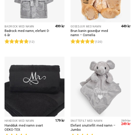
499
kr
449
kr
BADROCK MED NAMN
GOSEDJUR MED NAMN
Badrock med namn, elefant 0-
Brun kanin gosedjur med
6 år
namn – Cornelia
(12)
(120)
Betygsatt
Betygsatt
4.92
av 5
4.98
av 5
179
kr
269
kr
HANDDUK MED NAMN
SNUTTEFILT MED NAMN
Det
De
249
kr
Handduk med namn svart
Elefant snuttefilt med namn –
ursprungl
nu
OEKO-TEX
Jumbo
priset
pri
var:
är: