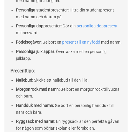
med namn går aldrig fel.
Personliga studentpresenter
: Hitta din studentpresent
med namn och datum på.
Personliga doppresenter
: Gör din
personliga doppresent
minnesvärd.
Födelsegåvor
: Ge bort en
present till en nyfödd
med namn.
Personliga julklappar
: Överraska med en personlig
julklapp.
Presenttips:
Nallebud:
Skicka ett nallebud till den lilla.
Morgonrock med namn:
Ge bort en morgonrock till vuxna
och barn.
Handduk med namn:
Ge bort en personlig handduk till
nära och kära.
Ryggsäck med namn:
En ryggsäck är den perfekta gåvan
för någon som börjar skolan eller förskolan.