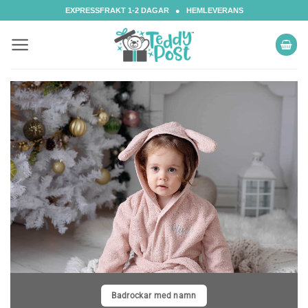
Skip
EXPRESSFRAKT 1-2 DAGAR ● HEMLEVERANS
to
content
Badrockar med namn