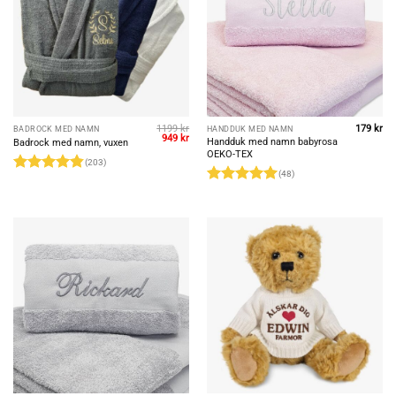
1199
kr
179
kr
BADROCK MED NAMN
HANDDUK MED NAMN
Det
Det
949
kr
Handduk med namn babyrosa
Badrock med namn, vuxen
ursprungliga
nuvarande
OEKO-TEX
priset
priset
(203)
var:
är:
(48)
1199 kr.
949 kr.
Betygsatt
Betygsatt
4.85
av 5
4.94
av 5