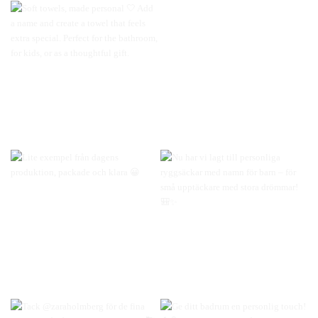
Soft towels, made personal 🤍
Add a name and create a
towel that feels extra special.
Perfect for the bathroom, for
kids, or as a thoughtful gift.