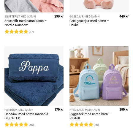
299
kr
449
kr
SNUTTEFILT MED NAMN
GOSEDJUR MED NAMN
Snuttefilt med namn kanin –
Gris gosedjur med namn –
Nordic Rainbow
Chubs
(37)
Betygsatt
4.97
av 5
179
kr
399
kr
HANDDUK MED NAMN
RYGGSÄCK MED NAMN
Handduk med namn marinblå
Ryggsäck med namn barn –
OEKO-TEX
Pastell
(56)
(26)
Betygsatt
Betygsatt