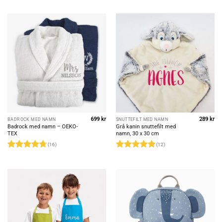
Betygsatt
av 5
4.81
av 5
699
kr
289
kr
BADROCK MED NAMN
SNUTTEFILT MED NAMN
Badrock med namn – OEKO-
Grå kanin snuttefilt med
TEX
namn, 30 x 30 cm
(16)
(12)
Betygsatt
Betygsatt
4.69
av 5
4.92
av 5