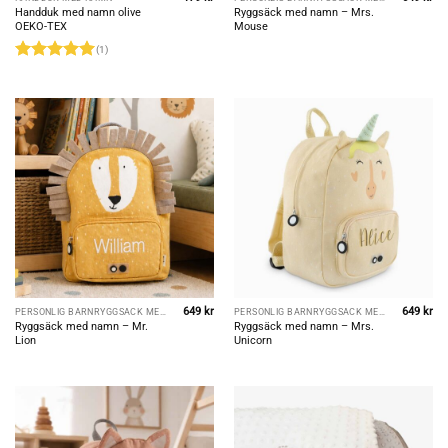
Handduk med namn olive
Ryggsäck med namn – Mrs.
OEKO-TEX
Mouse
(1)
Betygsatt
5
av 5
649
kr
649
kr
PERSONLIG BARNRYGGSÄCK MED NAMN
PERSONLIG BARNRYGGSÄCK MED NAMN
Ryggsäck med namn – Mr.
Ryggsäck med namn – Mrs.
Lion
Unicorn