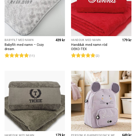
439
kr
179
kr
BABYFILT MED NAMN
HANDDUK MED NAMN
Babyfilt med namn – Cozy
Handduk med namn röd
dream
OEKO-TEX
(11)
(2)
Betygsatt
5
Betygsatt
5
av 5
av 5
179
kr
649
kr
HANDDUK MED NAMN
PERSONLIG BARNRYGGSÄCK MED NAMN