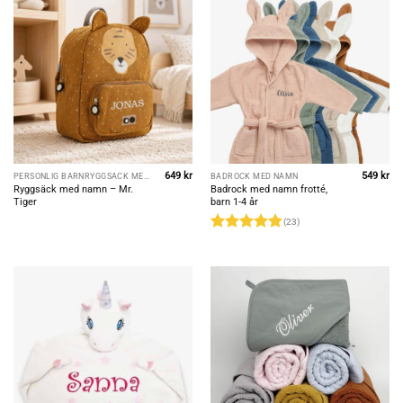
649
kr
549
kr
PERSONLIG BARNRYGGSÄCK MED NAMN
BADROCK MED NAMN
Ryggsäck med namn – Mr.
Badrock med namn frotté,
Tiger
barn 1-4 år
(23)
Betygsatt
4.91
av 5