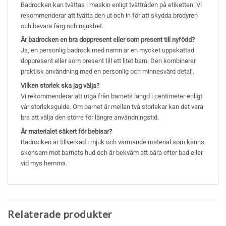
Badrocken kan tvättas i maskin enligt tvättråden på etiketten. Vi
rekommenderar att tvätta den ut och in för att skydda brodyren
och bevara färg och mjukhet.
Är badrocken en bra doppresent eller som present till nyfödd?
Ja, en personlig badrock med namn är en mycket uppskattad
doppresent eller som present till ett litet barn. Den kombinerar
praktisk användning med en personlig och minnesvärd detalj.
Vilken storlek ska jag välja?
Vi rekommenderar att utgå från barnets längd i centimeter enligt
vår storleksguide. Om barnet är mellan två storlekar kan det vara
bra att välja den större för längre användningstid.
Är materialet säkert för bebisar?
Badrocken är tillverkad i mjuk och värmande material som känns
skonsam mot barnets hud och är bekväm att bära efter bad eller
vid mys hemma.
Relaterade produkter