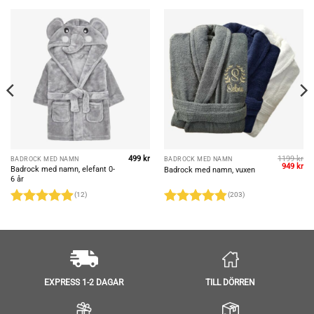
499
kr
1199
kr
BADROCK MED NAMN
BADROCK MED NAMN
Det
De
949
kr
Badrock med namn, elefant 0-
Badrock med namn, vuxen
ursprungl
nu
6 år
priset
pri
var:
är:
(12)
(203)
1199 kr.
949
Betygsatt
Betygsatt
4.92
av 5
4.85
av 5
TILL DÖRREN
EXPRESS 1-2 DAGAR