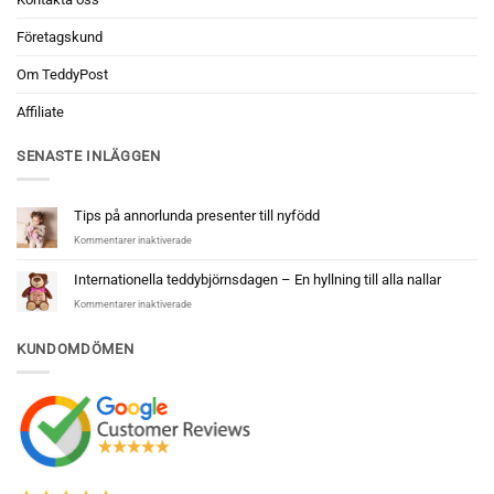
Företagskund
Om TeddyPost
Affiliate
SENASTE INLÄGGEN
Tips på annorlunda presenter till nyfödd
för
Kommentarer inaktiverade
Tips
på
Internationella teddybjörnsdagen – En hyllning till alla nallar
annorlunda
för
Kommentarer inaktiverade
presenter
Internationella
till
teddybjörnsdagen
nyfödd
KUNDOMDÖMEN
–
En
hyllning
till
alla
nallar