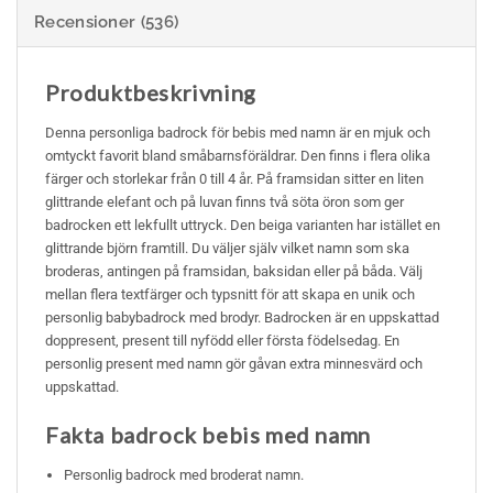
Recensioner (536)
Produktbeskrivning
Denna personliga badrock för bebis med namn är en mjuk och
omtyckt favorit bland småbarnsföräldrar. Den finns i flera olika
färger och storlekar från 0 till 4 år. På framsidan sitter en liten
glittrande elefant och på luvan finns två söta öron som ger
badrocken ett lekfullt uttryck. Den beiga varianten har istället en
glittrande björn framtill. Du väljer själv vilket namn som ska
broderas, antingen på framsidan, baksidan eller på båda. Välj
mellan flera textfärger och typsnitt för att skapa en unik och
personlig babybadrock med brodyr. Badrocken är en uppskattad
doppresent, present till nyfödd eller första födelsedag. En
personlig present med namn gör gåvan extra minnesvärd och
uppskattad.
Fakta badrock bebis med namn
Personlig badrock med broderat namn.