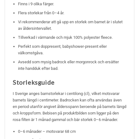
Finns i 9 olika färger.
Flera storlekar från 0–4 år.
Vi rekommenderar att gå upp en storlek om barnet är i slutet
av åldersintervallet.
Tillverkad i värmande och mjuk 100% polyester fleece.
Perfekt som doppresent, babyshower-present eller
välkomstgåva.
Avsedd som mysig badrock eller morgonrock och ersätter
inte handduk efter bad.
Storleksguide
I Sverige anges barnstorlekar i centilong (cl), vilket motsvarar
barnets längd i centimeter. Badrocken kan ofta användas även
en period utanför angivet åldersspann beroende på barnets längd
och kroppsform. Bebisen på produktbilden som ligger på den
rosa filten är 1 månad gammal och bär storlek 0–6 månader.
0–6 månader – motsvarar 68 cm