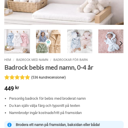
HEM
/
BADROCK MED NAMN
/
BADROCKAR FÖR BARN
Badrock bebis med namn, 0-4 år
(
536
kundrecensioner)
Betygsatt
536
449
kr
4.86
av 5
baserat på
Personlig badrock för bebis med broderat namn
kundrecensioner
Du kan själv välja färg och typsnitt på texten
Namnbrodyr ingår kostnadsfritt på framsidan
Brodera ett namn på framsidan, baksidan eller båda!