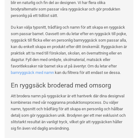
blir en naturlig och fin del av designen. Vi har flera olika
brodyralternativ som passar våra ryggsäckar och gör produkten
personlig på ett tidlöst sätt.
Du kan välja typsnitt, trådfärg och namn för att skapa en ryggsäck
som passar barnet. Oavsett om du letar efter en ryggsäck till pojke,
ryggsäck till flicka eller en personlig barnryggsäck som passar alla,
kan du enkelt skapa en produkt efter ditt önskemål. Ryggsäcken är
praktisk att ta med till förskolan, skolan, en övernattning eller en
dagstur. Fyll den med ombyte, skolmaterial, matsäck eller
favoritleksaker när barnet ska ut på äventyr. Om du letar efter
barnryggsäck med namn
kan du filtrera för att endast se dessa.
En ryggsäck broderad med omsorg
Att brodera namn på ryggsäckar är ett hantverk där dina designval
kombineras med vår noggranna produktionsprocess. Du väljer
namn, typsnitt och trådfärg för att skapa en personlig och hållbar
detalj som gör ryggsäcken unik. Brodyren ger ett mer exklusivt och
slitstarkt resultat än vanligt tryck, vilket gör att ryggsäcken håller
sig fin även vid daglig användning.