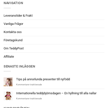
NAVIGATION
Leveranstider & Frakt
Vanliga Frågor
Kontakta oss
Företagskund
Om TeddyPost
Affiliate
SENASTE INLÄGGEN
Tips på annorlunda presenter till nyfödd
för
Kommentarer inaktiverade
Tips
på
Internationella teddybjörnsdagen – En hyllning till alla nallar
annorlunda
för
Kommentarer inaktiverade
presenter
Internationella
till
teddybjörnsdagen
nyfödd