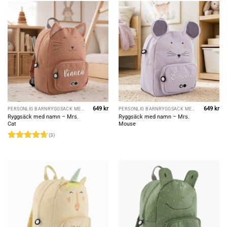
649
kr
649
kr
PERSONLIG BARNRYGGSÄCK MED NAMN
PERSONLIG BARNRYGGSÄCK MED NAMN
Ryggsäck med namn – Mrs.
Ryggsäck med namn – Mrs.
Cat
Mouse
(3)
Rated
4.67
out of 5