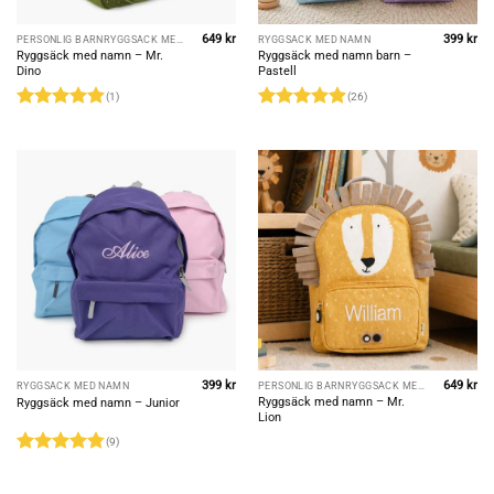
649
kr
399
kr
PERSONLIG BARNRYGGSÄCK MED NAMN
RYGGSÄCK MED NAMN
Ryggsäck med namn – Mr.
Ryggsäck med namn barn –
Dino
Pastell
(1)
(26)
Rated
5
Rated
4.88
out of 5
out of 5
399
kr
649
kr
RYGGSÄCK MED NAMN
PERSONLIG BARNRYGGSÄCK MED NAMN
Ryggsäck med namn – Mr.
Ryggsäck med namn – Junior
Lion
(9)
Rated
4.78
out of 5