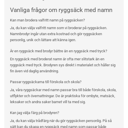
Vanliga frågor om ryggsäck med namn
Kan man brodera valfritt namn på ryggsäcken?
Ja, du kan välja valfritt namn som vi broderar på ryggsäcken.
Namnbrodyr ingår utan extra kostnad och gör ryggsäcken
personlig, unik och lättare att känna igen.
Är en ryggsäck med brodyr bättre än en ryggsäck med tryck?
En ryggsäck med broderat namn är ofta mer slitstark än en
ryggsäck med tryck. Brodyren sys direkt i materialet och håller sig
fin även vid daglig användning.
Passar ryggsäckarna till förskola och skola?
Ja, våra ryggsäckar med namn passar bra till både förskola, skola,
utflykter och övernattningar. De är praktiska för ombyte, matsäck,
leksaker och andra saker barnet vill ta med sig.
Kan jag välja färg på brodyren?
Ja, du kan välja trådfärg när du gör ryggsäcken personlig. På så
sätt kan du skapa en ryggsäck med namn som passar både