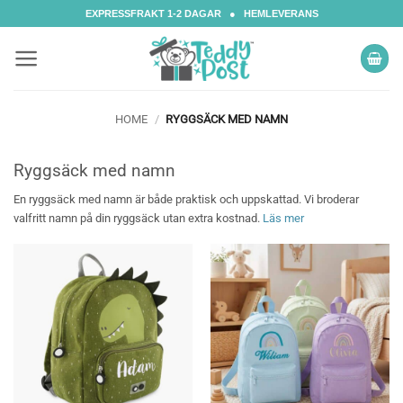
Skip
EXPRESSFRAKT 1-2 DAGAR ● HEMLEVERANS
to
content
HOME
/
RYGGSÄCK MED NAMN
Ryggsäck med namn
En ryggsäck med namn är både praktisk och uppskattad. Vi broderar
valfritt namn på din ryggsäck utan extra kostnad.
Läs mer