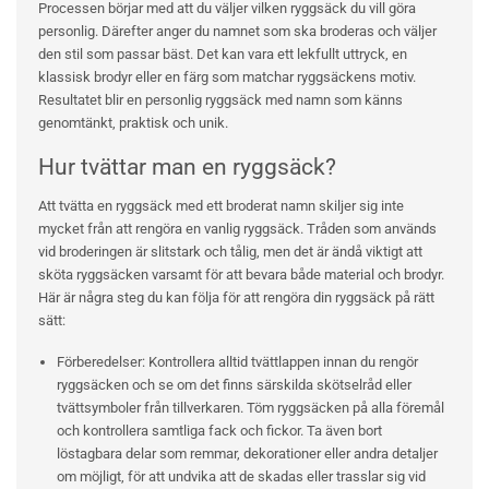
Processen börjar med att du väljer vilken ryggsäck du vill göra
personlig. Därefter anger du namnet som ska broderas och väljer
den stil som passar bäst. Det kan vara ett lekfullt uttryck, en
klassisk brodyr eller en färg som matchar ryggsäckens motiv.
Resultatet blir en personlig ryggsäck med namn som känns
genomtänkt, praktisk och unik.
Hur tvättar man en ryggsäck?
Att tvätta en ryggsäck med ett broderat namn skiljer sig inte
mycket från att rengöra en vanlig ryggsäck. Tråden som används
vid broderingen är slitstark och tålig, men det är ändå viktigt att
sköta ryggsäcken varsamt för att bevara både material och brodyr.
Här är några steg du kan följa för att rengöra din ryggsäck på rätt
sätt:
Förberedelser: Kontrollera alltid tvättlappen innan du rengör
ryggsäcken och se om det finns särskilda skötselråd eller
tvättsymboler från tillverkaren. Töm ryggsäcken på alla föremål
och kontrollera samtliga fack och fickor. Ta även bort
löstagbara delar som remmar, dekorationer eller andra detaljer
om möjligt, för att undvika att de skadas eller trasslar sig vid