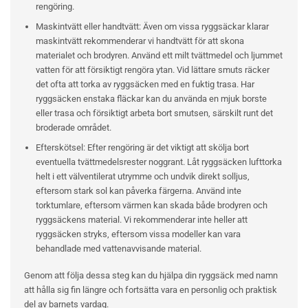
rengöring.
Maskintvätt eller handtvätt: Även om vissa ryggsäckar klarar
maskintvätt rekommenderar vi handtvätt för att skona
materialet och brodyren. Använd ett milt tvättmedel och ljummet
vatten för att försiktigt rengöra ytan. Vid lättare smuts räcker
det ofta att torka av ryggsäcken med en fuktig trasa. Har
ryggsäcken enstaka fläckar kan du använda en mjuk borste
eller trasa och försiktigt arbeta bort smutsen, särskilt runt det
broderade området.
Efterskötsel: Efter rengöring är det viktigt att skölja bort
eventuella tvättmedelsrester noggrant. Låt ryggsäcken lufttorka
helt i ett välventilerat utrymme och undvik direkt solljus,
eftersom stark sol kan påverka färgerna. Använd inte
torktumlare, eftersom värmen kan skada både brodyren och
ryggsäckens material. Vi rekommenderar inte heller att
ryggsäcken stryks, eftersom vissa modeller kan vara
behandlade med vattenavvisande material.
Genom att följa dessa steg kan du hjälpa din ryggsäck med namn
att hålla sig fin längre och fortsätta vara en personlig och praktisk
del av barnets vardag.