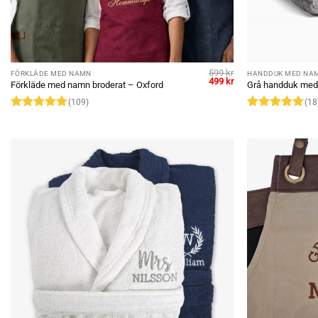
599
kr
FÖRKLÄDE MED NAMN
HANDDUK MED NA
Original
Current
499
kr
Förkläde med namn broderat – Oxford
Grå handduk med
price
price
was:
is:
(109)
(18
599 kr.
499 kr.
Rated
4.98
Rated
5
out of 5
out of 5