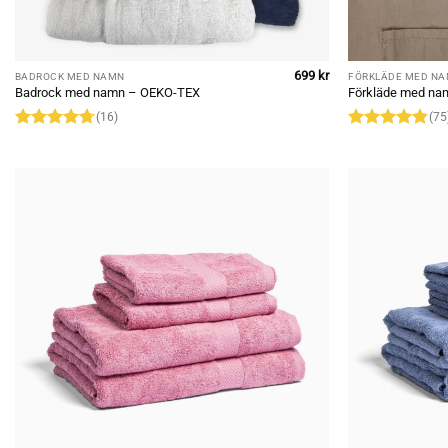
699
kr
BADROCK MED NAMN
FÖRKLÄDE MED N
Badrock med namn – OEKO-TEX
Förkläde med nam
(16)
(75
Rated
4.69
Rated
4.81
out of 5
out of 5