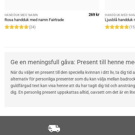
269
kr
HANDDUK MED NAMN
HANDDUK MED NA
Rosa handduk med namn Fairtrade
Ljusblå handduk 
(24)
(15
Rated
4.96
Rated
4.73
out of 5
out of 5
Ge en meningsfull gåva: Present till henne m
När du väljer en present till den speciella kvinnan i ditt liv, ta di
alternativ för personliga presenter som du kan välja mellan badro
guldfärgad text kan visa henne att du har tagit dig tid och ansträn
dig. En personlig present uppskattas alltid, oavsett om det är en lit