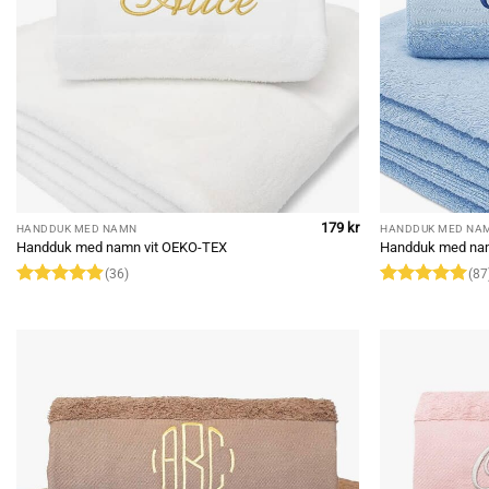
179
kr
HANDDUK MED NAMN
HANDDUK MED NA
Handduk med namn vit OEKO-TEX
Handduk med na
(36)
(87
Rated
4.92
Rated
4.97
out of 5
out of 5