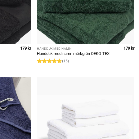
179
kr
179
kr
HANDDUK MED NAMN
Handduk med namn mörkgrön OEKO-TEX
(15)
Rated
4.87
out of 5