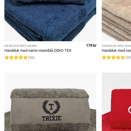
179
kr
HANDDUK MED NAMN
HANDDUK MED NA
Handduk med namn marinblå OEKO-TEX
Handduk med na
(56)
(30
Rated
4.95
Rated
4.9
out of 5
out of 5