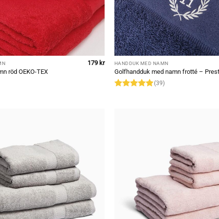
179
kr
MN
HANDDUK MED NAMN
mn röd OEKO-TEX
Golfhandduk med namn frotté – Pres
(39)
Rated
4.9
out of 5