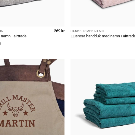
269
kr
MN
HANDDUK MED NAMN
 namn Fairtrade
Ljusrosa handduk med namn Fairtrad
)