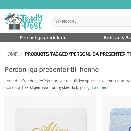
Skip
to
content
Search
for:
Personliga produkter
Bebisar & Ba
HOME
/
PRODUCTS TAGGED “PERSONLIGA PRESENTER TI
Personliga presenter till henne
Letar du efter den perfekta presenten till den speciella kvinnan i ditt 
och för att verkligen visa hur mycket du bryr dig.
Läs mer