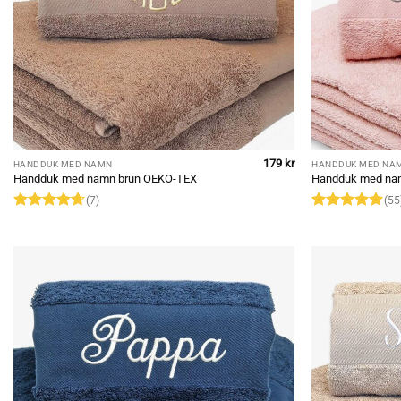
179
kr
HANDDUK MED NAMN
HANDDUK MED NA
Handduk med namn brun OEKO-TEX
Handduk med na
(7)
(55
Rated
4.71
Rated
4.95
out of 5
out of 5