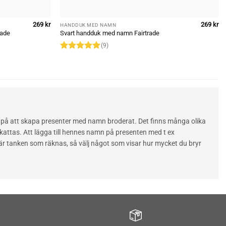
269
kr
269
kr
HANDDUK MED NAMN
rade
Svart handduk med namn Fairtrade
(9)
Rated
5
out of 5
t oss på att skapa presenter med namn broderat. Det finns många olika
kattas. Att lägga till hennes namn på presenten med t ex
t är tanken som räknas, så välj något som visar hur mycket du bryr