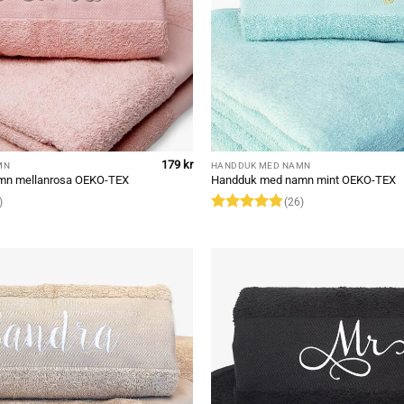
179
kr
MN
HANDDUK MED NAMN
mn mellanrosa OEKO-TEX
Handduk med namn mint OEKO-TEX
)
(26)
Rated
4.85
out of 5