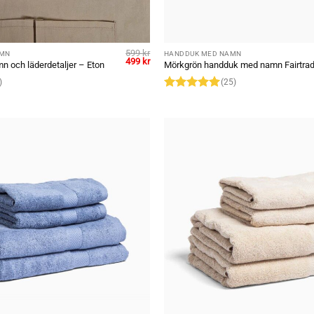
599
kr
AMN
HANDDUK MED NAMN
Original
Current
499
kr
n och läderdetaljer – Eton
Mörkgrön handduk med namn Fairtra
price
price
was:
is:
)
(25)
599 kr.
499 kr.
Rated
4.96
out of 5