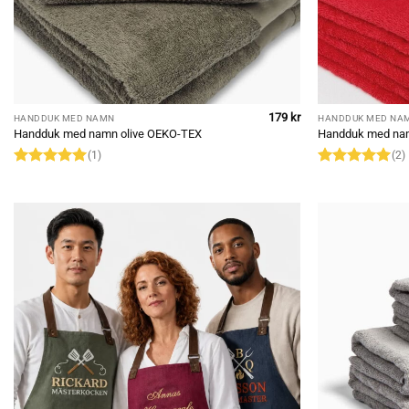
179
kr
HANDDUK MED NAMN
HANDDUK MED NA
Handduk med namn olive OEKO-TEX
Handduk med na
(1)
(2)
Rated
5
Rated
5
out of 5
out of 5