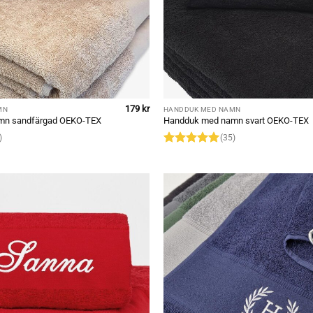
179
kr
MN
HANDDUK MED NAMN
mn sandfärgad OEKO-TEX
Handduk med namn svart OEKO-TEX
)
(35)
Rated
4.97
out of 5