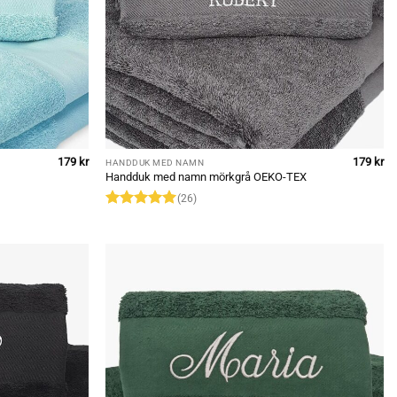
179
kr
179
kr
HANDDUK MED NAMN
Handduk med namn mörkgrå OEKO-TEX
(26)
Rated
5
out of 5