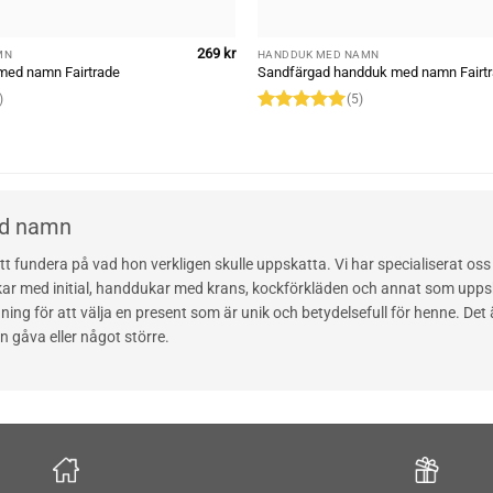
269
kr
MN
HANDDUK MED NAMN
med namn Fairtrade
Sandfärgad handduk med namn Fairt
)
(5)
Rated
5
out of 5
ed namn
g tid att fundera på vad hon verkligen skulle uppskatta. Vi har specialisera
ckar med initial, handdukar med krans, kockförkläden och annat som upps
gning för att välja en present som är unik och betydelsefull för henne. De
en gåva eller något större.