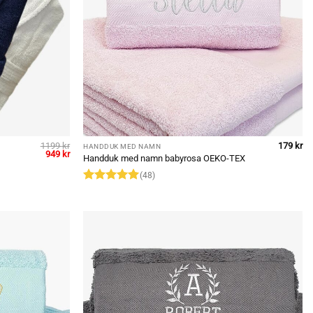
1199
kr
179
kr
HANDDUK MED NAMN
Original
Current
949
kr
Handduk med namn babyrosa OEKO-TEX
price
price
was:
is:
(48)
1199 kr.
949 kr.
Rated
4.94
out of 5