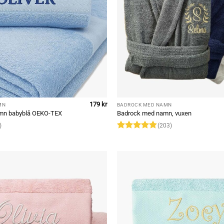
179
kr
MN
BADROCK MED NAMN
mn babyblå OEKO-TEX
Badrock med namn, vuxen
)
(203)
Rated
4.85
out of 5