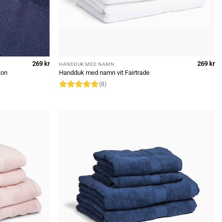
269
kr
269
kr
HANDDUK MED NAMN
ton
Handduk med namn vit Fairtrade
(8)
Rated
5
out of 5