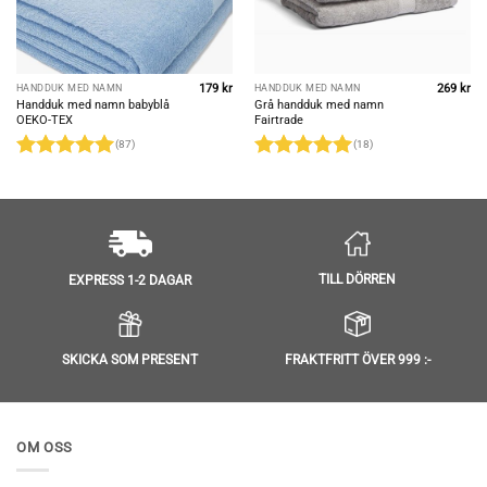
179
kr
269
kr
HANDDUK MED NAMN
HANDDUK MED NAMN
Handduk med namn babyblå
Grå handduk med namn
OEKO-TEX
Fairtrade
(87)
(18)
Betygsatt
Betygsatt
5
4.97
av 5
av 5
TILL DÖRREN
EXPRESS 1-2 DAGAR
SKICKA SOM PRESENT
FRAKTFRITT ÖVER 999 :-
OM OSS