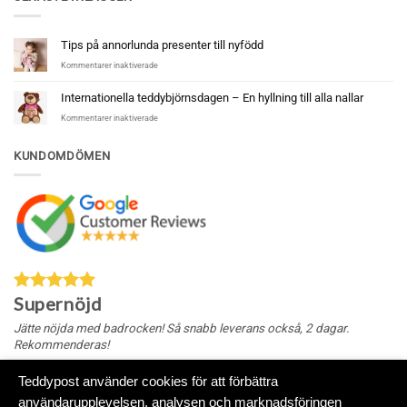
Tips på annorlunda presenter till nyfödd
för
Kommentarer inaktiverade
Tips
på
Internationella teddybjörnsdagen – En hyllning till alla nallar
annorlunda
för
Kommentarer inaktiverade
presenter
Internationella
till
teddybjörnsdagen
nyfödd
KUNDOMDÖMEN
–
En
hyllning
till
alla
nallar
Supernöjd
Jätte nöjda med badrocken! Så snabb leverans också, 2 dagar.
Rekommenderas!
Teddypost använder cookies för att förbättra
användarupplevelsen, analysen och marknadsföringen