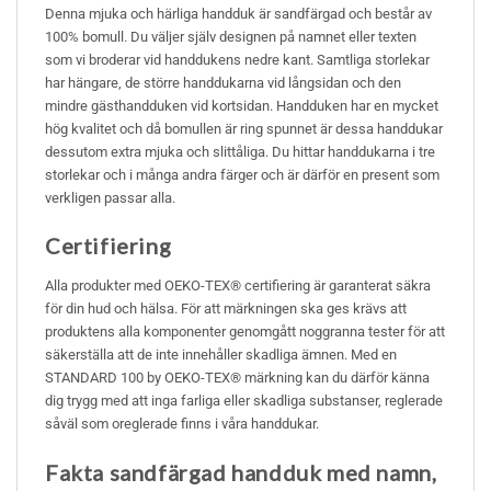
Denna mjuka och härliga handduk är sandfärgad och består av
100% bomull. Du väljer själv designen på namnet eller texten
som vi broderar vid handdukens nedre kant. Samtliga storlekar
har hängare, de större handdukarna vid långsidan och den
mindre gästhandduken vid kortsidan. Handduken har en mycket
hög kvalitet och då bomullen är ring spunnet är dessa handdukar
dessutom extra mjuka och slittåliga. Du hittar handdukarna i tre
storlekar och i många andra färger och är därför en present som
verkligen passar alla.
Certifiering
Alla produkter med OEKO-TEX® certifiering är garanterat säkra
för din hud och hälsa. För att märkningen ska ges krävs att
produktens alla komponenter genomgått noggranna tester för att
säkerställa att de inte innehåller skadliga ämnen. Med en
STANDARD 100 by OEKO-TEX® märkning kan du därför känna
dig trygg med att inga farliga eller skadliga substanser, reglerade
såväl som oreglerade finns i våra handdukar.
Fakta sandfärgad handduk med namn,