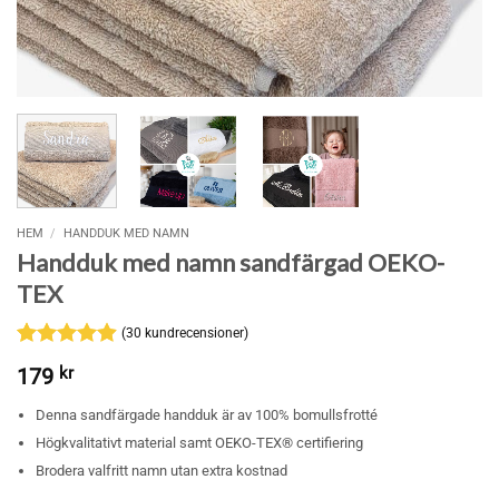
HEM
/
HANDDUK MED NAMN
Handduk med namn sandfärgad OEKO-
TEX
(
30
kundrecensioner)
Betygsatt
30
179
kr
4.9
av 5
baserat på
Denna sandfärgade handduk är av 100% bomullsfrotté
kundrecensioner
Högkvalitativt material samt OEKO-TEX® certifiering
Brodera valfritt namn utan extra kostnad