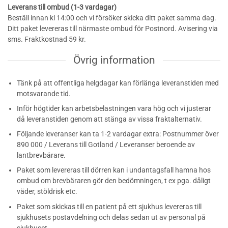
Leverans till ombud (1-3 vardagar)
Beställ innan kl 14:00 och vi försöker skicka ditt paket samma dag.
Ditt paket levereras till närmaste ombud för Postnord. Avisering via
sms. Fraktkostnad 59 kr.
Övrig information
Tänk på att offentliga helgdagar kan förlänga leveranstiden med
motsvarande tid.
Inför högtider kan arbetsbelastningen vara hög och vi justerar
då leveranstiden genom att stänga av vissa fraktalternativ.
Följande leveranser kan ta 1-2 vardagar extra: Postnummer över
890 000 / Leverans till Gotland / Leveranser beroende av
lantbrevbärare.
Paket som levereras till dörren kan i undantagsfall hamna hos
ombud om brevbäraren gör den bedömningen, t ex pga. dåligt
väder, stöldrisk etc.
Paket som skickas till en patient på ett sjukhus levereras till
sjukhusets postavdelning och delas sedan ut av personal på
sjukhuset.