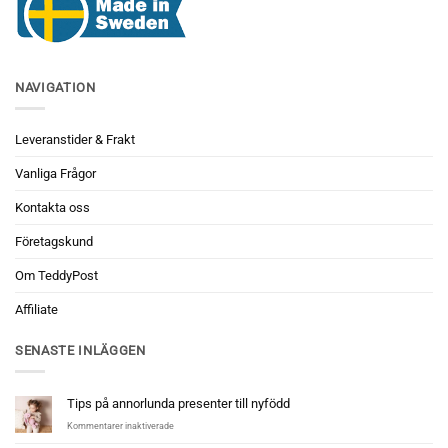
NAVIGATION
Leveranstider & Frakt
Vanliga Frågor
Kontakta oss
Företagskund
Om TeddyPost
Affiliate
SENASTE INLÄGGEN
Tips på annorlunda presenter till nyfödd
för
Kommentarer inaktiverade
Tips