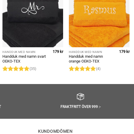
179
kr
179
kr
HANDDUK MED NAMN
HANDDUK MED NAMN
Handduk med namn svart
Handduk med namn
OEKO-TEX
orange OEKO-TEX
(35)
(4)
Betygsatt
Betygsatt
5
4.97
av 5
av 5
T
FRAKTFRITT ÖVER 999 :-
KUNDOMDÖMEN