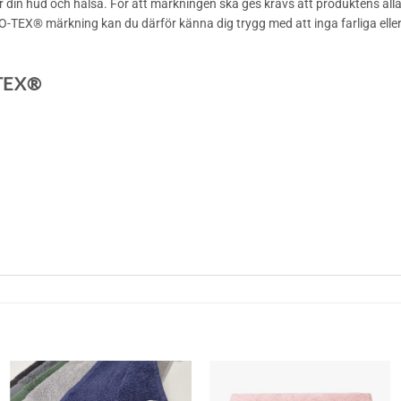
r din hud och hälsa. För att märkningen ska ges krävs att produktens al
EX® märkning kan du därför känna dig trygg med att inga farliga eller s
-TEX®