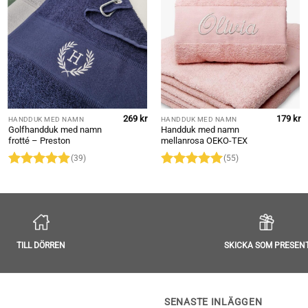
269
kr
179
kr
HANDDUK MED NAMN
HANDDUK MED NAMN
Golfhandduk med namn
Handduk med namn
frotté – Preston
mellanrosa OEKO-TEX
(39)
(55)
Betygsatt
Betygsatt
4.9
av 5
4.95
av 5
TILL DÖRREN
SKICKA SOM PRESEN
SENASTE INLÄGGEN