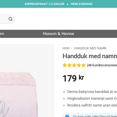
EXPRESSFRAKT 1-2 DAGAR ● HEMLEVERANS
rn
Honom & Henne
HEM
/
HANDDUK MED NAMN
Handduk med namn
(
48
kundrecensioner
Betygsatt
48
179
kr
4.94
av 5
baserat på
kundrecensioner
Denna babyrosa handduk är av
Högkvalitativt material samt 
Brodera valfritt namn utan ext
Du kan själv välja färg på te