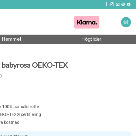
Hemmet
Högtider
 babyrosa OEKO-TEX
)
 100% bomullsfrotté
OEKO-TEX® certifiering
ra kostnad
xten som broderas