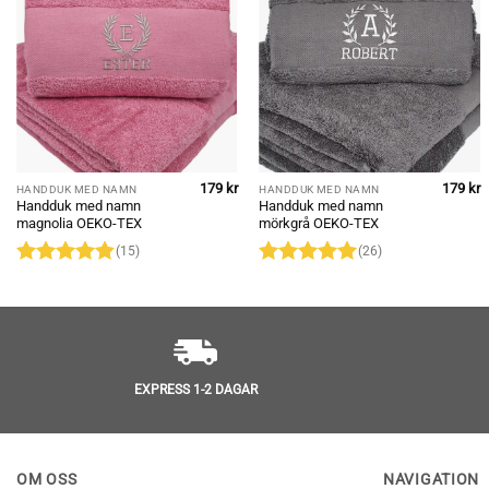
179
kr
179
kr
HANDDUK MED NAMN
HANDDUK MED NAMN
Handduk med namn
Handduk med namn
magnolia OEKO-TEX
mörkgrå OEKO-TEX
(15)
(26)
Betygsatt
Betygsatt
5
4.87
av 5
av 5
EXPRESS 1-2 DAGAR
OM OSS
NAVIGATION