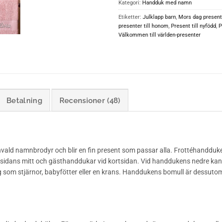
Kategori:
Handduk med namn
Etiketter:
Julklapp barn
,
Mors dag present
presenter till honom
,
Present till nyfödd
,
P
Välkommen till världen-presenter
Betalning
Recensioner (48)
vald namnbrodyr och blir en fin present som passar alla. Frottéhandduk
dans mitt och gästhanddukar vid kortsidan. Vid handdukens nedre kant (s
lägg som stjärnor, babyfötter eller en krans. Handdukens bomull är dessuto