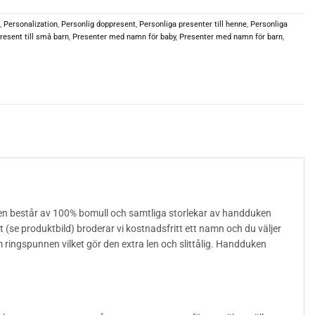
,
Personalization
,
Personlig doppresent
,
Personliga presenter till henne
,
Personliga
resent till små barn
,
Presenter med namn för baby
,
Presenter med namn för barn
,
en består av 100% bomull och samtliga storlekar av handduken
e produktbild) broderar vi kostnadsfritt ett namn och du väljer
m ringspunnen vilket gör den extra len och slittålig. Handduken