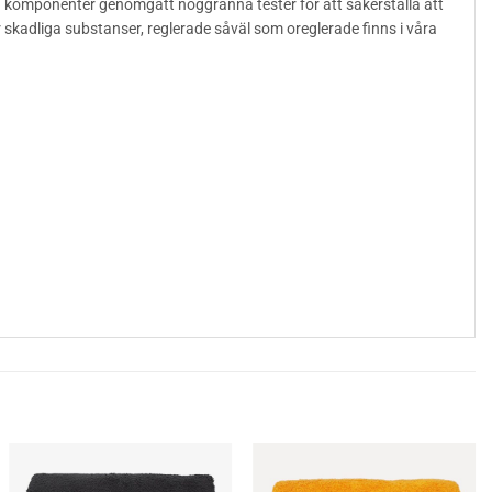
la komponenter genomgått noggranna tester för att säkerställa att
kadliga substanser, reglerade såväl som oreglerade finns i våra