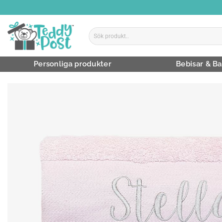
Skip
to
content
Sök
efter:
Personliga produkter
Bebisar & Ba