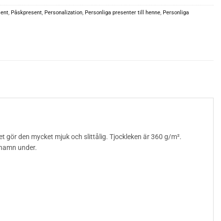
sent
,
Påskpresent
,
Personalization
,
Personliga presenter till henne
,
Personliga
et gör den mycket mjuk och slittålig. Tjockleken är 360 g/m².
 namn under.