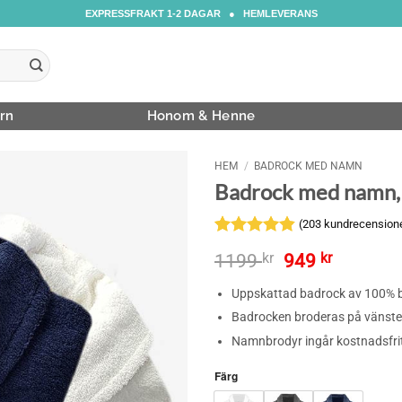
EXPRESSFRAKT 1-2 DAGAR ● HEMLEVERANS
rn
Honom & Henne
HEM
/
BADROCK MED NAMN
Badrock med namn,
(
203
kundrecension
Betygsatt
203
Det
Det
1199
kr
949
kr
4.85
av 5
ursprungliga
nuvaran
baserat på
Uppskattad badrock av 100% b
priset
priset
kundrecensioner
var:
är:
Badrocken broderas på vänste
1199 kr.
949 kr.
Namnbrodyr ingår kostnadsfri
Färg