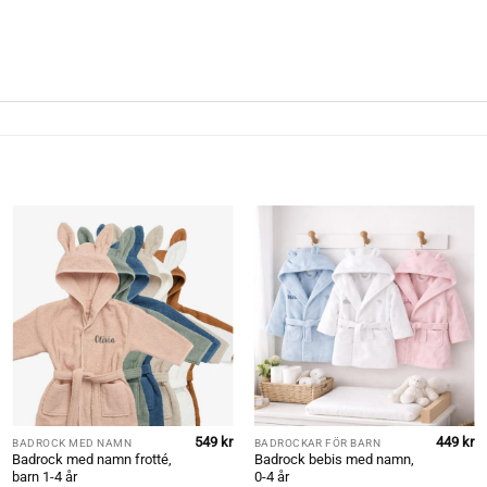
549
kr
449
kr
BADROCK MED NAMN
BADROCKAR FÖR BARN
Badrock med namn frotté,
Badrock bebis med namn,
barn 1-4 år
0-4 år