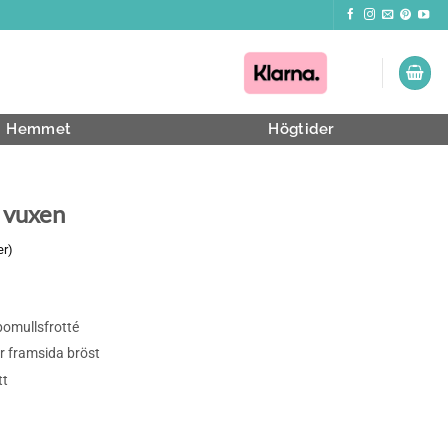
Hemmet
Högtider
 vuxen
er)
de
omullsfrotté
r framsida bröst
tt