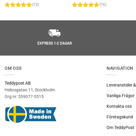
(12)
(16)
Betygsatt
Betygsatt
4.92
av 5
4.69
av 5
EXPRESS 1-2 DAGAR
OM OSS
NAVIGATION
Teddypost AB
Leveranstider &
Heliosgatan 11, Stockholm
Vanliga Frågor
Org nr: 559077-5515
Kontakta oss
Företagskund
Om TeddyPost