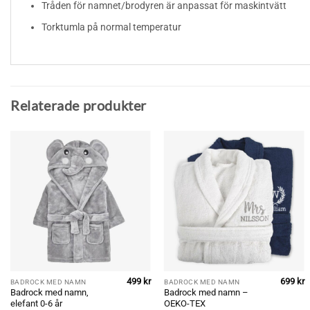
Tråden för namnet/brodyren är anpassat för maskintvätt
Torktumla på normal temperatur
Relaterade produkter
499
kr
699
kr
BADROCK MED NAMN
BADROCK MED NAMN
Badrock med namn,
Badrock med namn –
elefant 0-6 år
OEKO-TEX