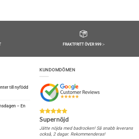
T
FRAKTFRITT ÖVER 999 :-
KUNDOMDÖMEN
ter till nyfödd
rnsdagen – En
da
Supernöjd
nella
rnsdagen
Jätte nöjda med badrocken! Så snabb leverans
också, 2 dagar. Rekommenderas!