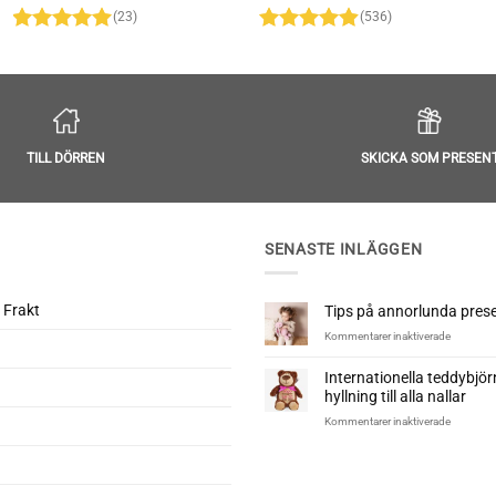
(23)
(536)
Betygsatt
Betygsatt
4.91
av 5
4.86
av 5
TILL DÖRREN
SKICKA SOM PRESEN
SENASTE INLÄGGEN
 Frakt
Tips på annorlunda presen
för
Kommentarer inaktiverade
Tips
på
Internationella teddybjö
annorlun
hyllning till alla nallar
presenter
till
för
Kommentarer inaktiverade
nyfödd
Internatio
teddybjö
–
En