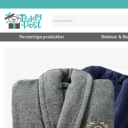
Skip
to
content
Sök
efter:
Personliga produkter
Bebisar & Ba