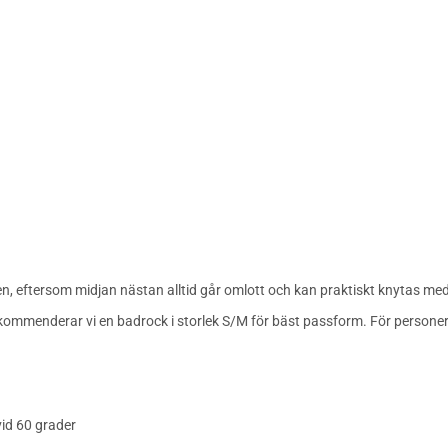
n, eftersom midjan nästan alltid går omlott och kan praktiskt knytas me
mmenderar vi en badrock i storlek S/M för bäst passform. För personer 
id 60 grader