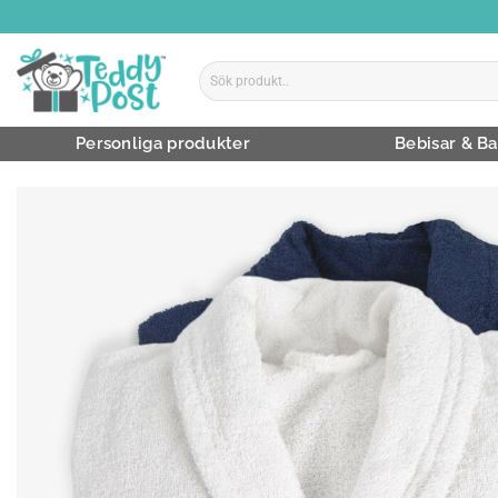
Skip
to
content
Sök
efter:
Personliga produkter
Bebisar & Ba