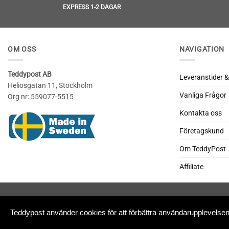
EXPRESS 1-2 DAGAR
OM OSS
NAVIGATION
Teddypost AB
Leveranstider &
Heliosgatan 11, Stockholm
Vanliga Frågor
Org nr: 559077-5515
Kontakta oss
Företagskund
Om TeddyPost
Affiliate
Teddypost använder cookies för att förbättra användarupplevels