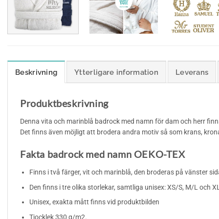
Beskrivning
Ytterligare information
Leverans
Produktbeskrivning
Denna vita och marinblå badrock med namn för dam och herr finns i
Det finns även möjligt att brodera andra motiv så som krans, kro
Fakta badrock med namn OEKO-TEX
Finns i två färger, vit och marinblå, den broderas på vänster sid
Den finns i tre olika storlekar, samtliga unisex: XS/S, M/L och 
Unisex, exakta mått finns vid produktbilden
Tjocklek 330 g/m2.