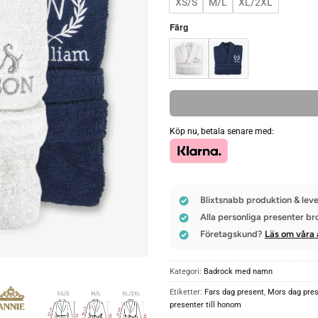
XS/S
M/L
XL/2XL
Färg
Köp nu, betala senare med:
Blixtsnabb produktion & leve
Alla personliga presenter br
Företagskund?
Läs om våra 
Kategori:
Badrock med namn
Etiketter:
Fars dag present
,
Mors dag pre
presenter till honom