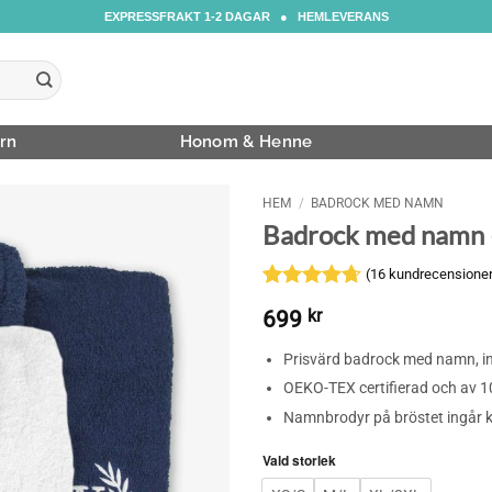
EXPRESSFRAKT 1-2 DAGAR ● HEMLEVERANS
rn
Honom & Henne
HEM
/
BADROCK MED NAMN
Badrock med namn
(
16
kundrecensioner
Betygsatt
16
699
kr
4.69
av 5
baserat på
Prisvärd badrock med namn, init
kundrecensioner
OEKO-TEX certifierad och av 1
Namnbrodyr på bröstet ingår k
Vald storlek