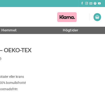
Hemmet
Högtider
 – OEKO-TEX
)
ialer eller krans
00% bomullsfrotté
ostnadsfritt