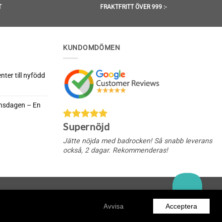
T
FRAKTFRITT ÖVER 999 :-
KUNDOMDÖMEN
ter till nyfödd
rnsdagen – En
da
Supernöjd
nella
rnsdagen
Jätte nöjda med badrocken! Så snabb leverans
också, 2 dagar. Rekommenderas!
Acceptera
Avvisa