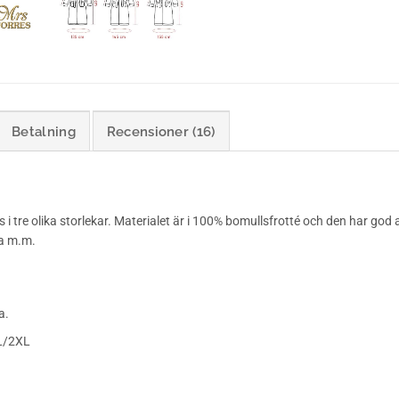
Betalning
Recensioner (16)
 tre olika storlekar. Materialet är i 100% bomullsfrotté och den har god
na m.m.
a.
XL/2XL