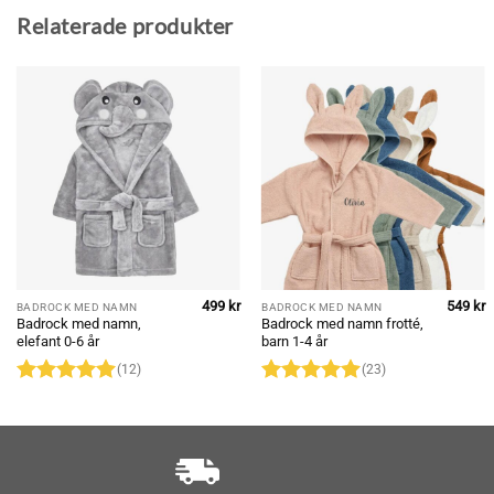
Relaterade produkter
499
kr
549
kr
BADROCK MED NAMN
BADROCK MED NAMN
Badrock med namn,
Badrock med namn frotté,
elefant 0-6 år
barn 1-4 år
(12)
(23)
Betygsatt
Betygsatt
4.92
av 5
4.91
av 5