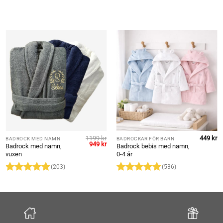
1199
kr
449
kr
BADROCK MED NAMN
BADROCKAR FÖR BARN
Det
Det
949
kr
Badrock med namn,
Badrock bebis med namn,
ursprungliga
nuvarande
vuxen
0-4 år
priset
priset
var:
är:
(203)
(536)
1199 kr.
949 kr.
Betygsatt
Betygsatt
4.85
av 5
4.86
av 5