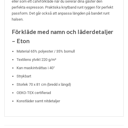
eller som ett cafeförkläde när du sererar dina gäster den
perfekta espresson. Praktiska knytband runt ryggen för perfekt
passform. Det går också att anpassa längden på bandet runt
halsen.
Förkläde med namn och läderdetaljer
– Eton
Material 65% polyester / 35% bomull
Textilens ytvikt 220 g/m²
Kan maskintvättas i 40°
Strykbart
Storlek 70 x 81 cm (bredd x längd)
OEKO-TEX certifierad
Konstläder samt nitdetaljer