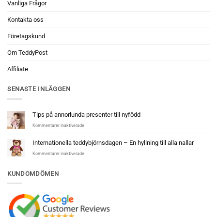
Vanliga Frågor
Kontakta oss
Företagskund
Om TeddyPost
Affiliate
SENASTE INLÄGGEN
Tips på annorlunda presenter till nyfödd
för
Kommentarer inaktiverade
Tips
på
Internationella teddybjörnsdagen – En hyllning till alla nallar
annorlunda
för
Kommentarer inaktiverade
presenter
Internationella
till
teddybjörnsdagen
nyfödd
KUNDOMDÖMEN
–
En
hyllning
till
alla
nallar