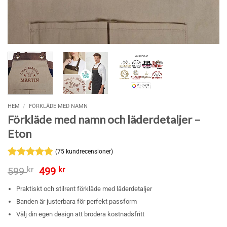
HEM
/
FÖRKLÄDE MED NAMN
Förkläde med namn och läderdetaljer –
Eton
(
75
kundrecensioner)
Betygsatt
75
Det
Det
599
kr
499
kr
4.81
av 5
ursprungliga
nuvarande
baserat på
priset
priset
Praktiskt och stilrent förkläde med läderdetaljer
kundrecensioner
var:
är:
Banden är justerbara för perfekt passform
599 kr.
499 kr.
Välj din egen design att brodera kostnadsfritt