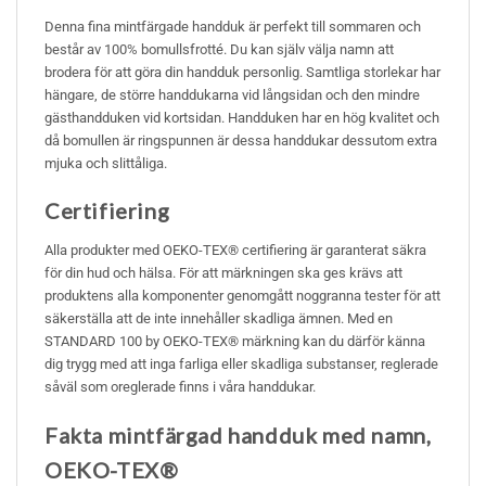
Denna fina mintfärgade handduk är perfekt till sommaren och
består av 100% bomullsfrotté. Du kan själv välja namn att
brodera för att göra din handduk personlig. Samtliga storlekar har
hängare, de större handdukarna vid långsidan och den mindre
gästhandduken vid kortsidan. Handduken har en hög kvalitet och
då bomullen är ringspunnen är dessa handdukar dessutom extra
mjuka och slittåliga.
Certifiering
Alla produkter med OEKO-TEX® certifiering är garanterat säkra
för din hud och hälsa. För att märkningen ska ges krävs att
produktens alla komponenter genomgått noggranna tester för att
säkerställa att de inte innehåller skadliga ämnen. Med en
STANDARD 100 by OEKO-TEX® märkning kan du därför känna
dig trygg med att inga farliga eller skadliga substanser, reglerade
såväl som oreglerade finns i våra handdukar.
Fakta mintfärgad handduk med namn,
OEKO-TEX®