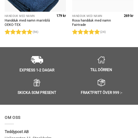
179
kr
269
kr
HANDDUK MED NAMN
HANDDUK MED NAMN
Handduk med namn marinblå
Rosa handduk med namn
OEKO-TEX
Fairtrade
(56)
(24)
Betygsatt
Betygsatt
4.95
av 5
4.96
av 5
TILL DÖRREN
EXPRESS 1-2 DAGAR
SKICKA SOM PRESENT
FRAKTFRITT ÖVER 999 :-
OM OSS
Teddypost AB