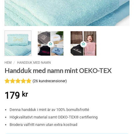
HEM
/
HANDDUK MED NAMN
Handduk med namn mint OEKO-TEX
(
26
kundrecensioner)
Betygsatt
26
179
kr
4.85
av 5
baserat på
kundrecensioner
Denna handduk i mint är av 100% bomullsfrotté
Högkvalitativt material samt OEKO-TEX® certifiering
Brodera valfritt namn utan extra kostnad