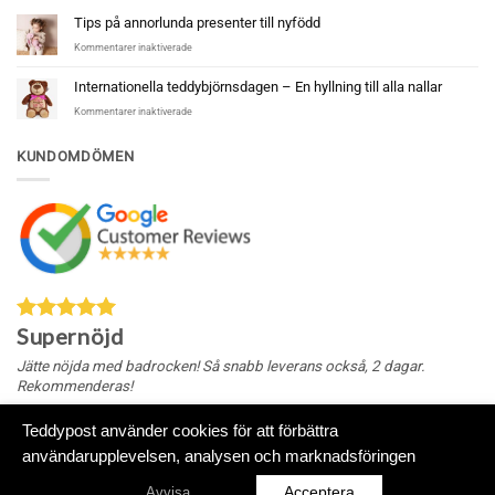
Tips på annorlunda presenter till nyfödd
för
Kommentarer inaktiverade
Tips
på
Internationella teddybjörnsdagen – En hyllning till alla nallar
annorlunda
för
Kommentarer inaktiverade
presenter
Internationella
till
teddybjörnsdagen
nyfödd
KUNDOMDÖMEN
–
En
hyllning
till
alla
nallar
Supernöjd
Jätte nöjda med badrocken! Så snabb leverans också, 2 dagar.
Rekommenderas!
Teddypost använder cookies för att förbättra
användarupplevelsen, analysen och marknadsföringen
Klarna
Swish
Visa
MasterCard
American
(SE)
Express
Acceptera
Avvisa