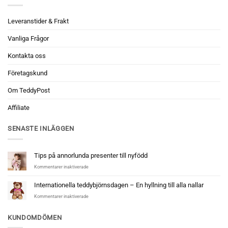
Leveranstider & Frakt
Vanliga Frågor
Kontakta oss
Företagskund
Om TeddyPost
Affiliate
SENASTE INLÄGGEN
Tips på annorlunda presenter till nyfödd
för
Kommentarer inaktiverade
Tips
på
Internationella teddybjörnsdagen – En hyllning till alla nallar
annorlunda
för
Kommentarer inaktiverade
presenter
Internationella
till
teddybjörnsdagen
nyfödd
KUNDOMDÖMEN
–
En