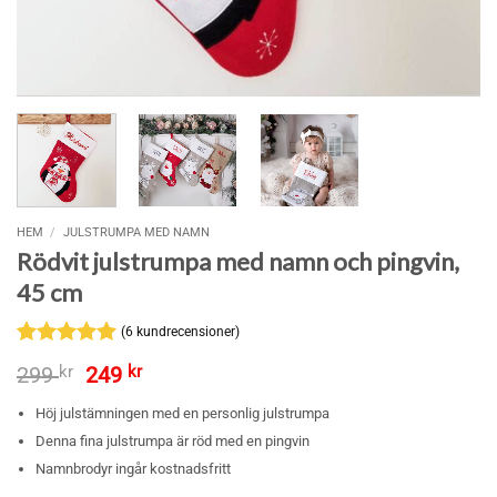
HEM
/
JULSTRUMPA MED NAMN
Rödvit julstrumpa med namn och pingvin,
45 cm
(
6
kundrecensioner)
Betygsatt
6
5
Det
Det
299
kr
249
kr
av 5
ursprungliga
nuvarande
baserat på
priset
priset
Höj julstämningen med en personlig julstrumpa
kundrecensioner
var:
är:
Denna fina julstrumpa är röd med en pingvin
299 kr.
249 kr.
Namnbrodyr ingår kostnadsfritt