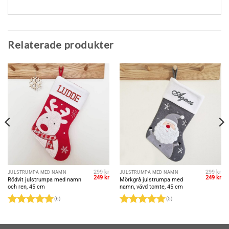
Relaterade produkter
299
kr
299
kr
JULSTRUMPA MED NAMN
JULSTRUMPA MED NAMN
et
Det
Det
Det
De
249
kr
249
kr
Rödvit julstrumpa med namn
Mörkgrå julstrumpa med
gliga
uvarande
ursprungliga
nuvarande
ursprungl
nu
och ren, 45 cm
namn, vävd tomte, 45 cm
riset
priset
priset
priset
pri
r:
var:
är:
var:
är:
(6)
(5)
49 kr.
299 kr.
249 kr.
299 kr.
249
Betygsatt
5
Betygsatt
5
av 5
av 5