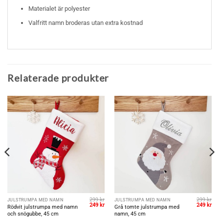
Materialet är polyester
Valfritt namn broderas utan extra kostnad
Relaterade produkter
299
kr
299
kr
JULSTRUMPA MED NAMN
JULSTRUMPA MED NAMN
et
Det
Det
Det
De
249
kr
249
kr
Rödvit julstrumpa med namn
Grå tomte julstrumpa med
gliga
uvarande
ursprungliga
nuvarande
ursprungl
nu
och snögubbe, 45 cm
namn, 45 cm
riset
priset
priset
priset
pri