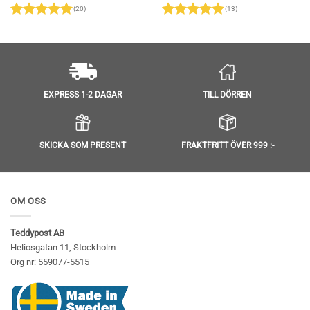
r:
var:
är:
var:
är:
(20)
(13)
49 kr.
299 kr.
249 kr.
299 kr.
249
Betygsatt
Betygsatt
4.95
av 5
4.92
av 5
TILL DÖRREN
EXPRESS 1-2 DAGAR
SKICKA SOM PRESENT
FRAKTFRITT ÖVER 999 :-
OM OSS
Teddypost AB
Heliosgatan 11, Stockholm
Org nr: 559077-5515