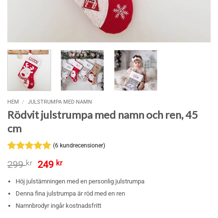
HEM
/
JULSTRUMPA MED NAMN
Rödvit julstrumpa med namn och ren, 45
cm
(
6
kundrecensioner)
Betygsatt
6
5
Det
Det
299
kr
249
kr
av 5
ursprungliga
nuvarande
baserat på
priset
priset
Höj julstämningen med en personlig julstrumpa
kundrecensioner
var:
är:
Denna fina julstrumpa är röd med en ren
299 kr.
249 kr.
Namnbrodyr ingår kostnadsfritt