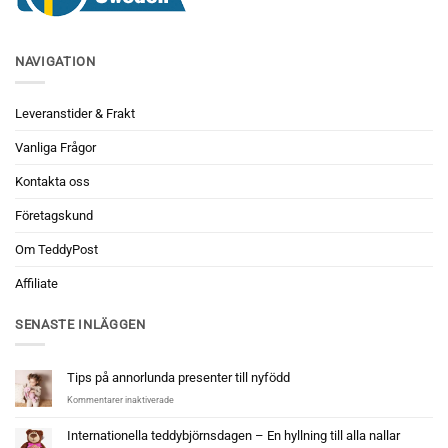
NAVIGATION
Leveranstider & Frakt
Vanliga Frågor
Kontakta oss
Företagskund
Om TeddyPost
Affiliate
SENASTE INLÄGGEN
Tips på annorlunda presenter till nyfödd
för
Kommentarer inaktiverade
Tips
på
Internationella teddybjörnsdagen – En hyllning till alla nallar
annorlunda