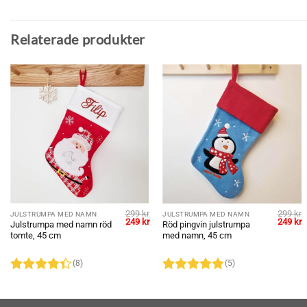
Relaterade produkter
299
kr
299
kr
JULSTRUMPA MED NAMN
JULSTRUMPA MED NAMN
Det
Det
Det
Det
D
249
kr
249
kr
Julstrumpa med namn röd
Röd pingvin julstrumpa
ngliga
nuvarande
ursprungliga
nuvarande
ursprun
n
tomte, 45 cm
med namn, 45 cm
riset
priset
priset
priset
p
r:
var:
är:
var:
ä
49 kr.
299 kr.
249 kr.
299 kr.
2
(8)
(5)
Betygsatt
Betygsatt
4.38
av 5
4.8
av 5