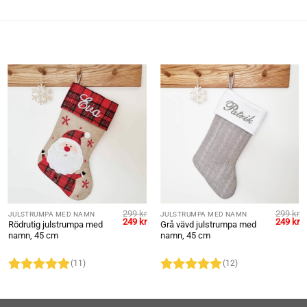
299
kr
299
kr
JULSTRUMPA MED NAMN
JULSTRUMPA MED NAMN
et
Det
Det
Det
D
249
kr
249
kr
Rödrutig julstrumpa med
Grå vävd julstrumpa med
gliga
uvarande
ursprungliga
nuvarande
ursprung
n
namn, 45 cm
namn, 45 cm
riset
priset
priset
priset
pr
r:
var:
är:
var:
är
49 kr.
299 kr.
249 kr.
299 kr.
24
(11)
(12)
Betygsatt
Betygsatt
5
4.91
av 5
av 5