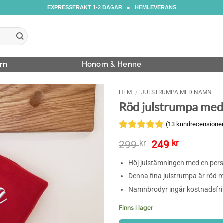
EXPRESSFRAKT 1-2 DAGAR ● HEMLEVERANS
rn
Honom & Henne
HEM
/
JULSTRUMPA MED NAMN
Röd julstrumpa med 
(
13
kundrecensioner
Betygsatt
13
Det
Det
299
kr
249
kr
4.92
av 5
ursprungliga
nuvarand
baserat på
Höj julstämningen med en pers
priset
priset
kundrecensioner
var:
är:
Denna fina julstrumpa är röd 
299 kr.
249 kr.
Namnbrodyr ingår kostnadsfri
Finns i lager