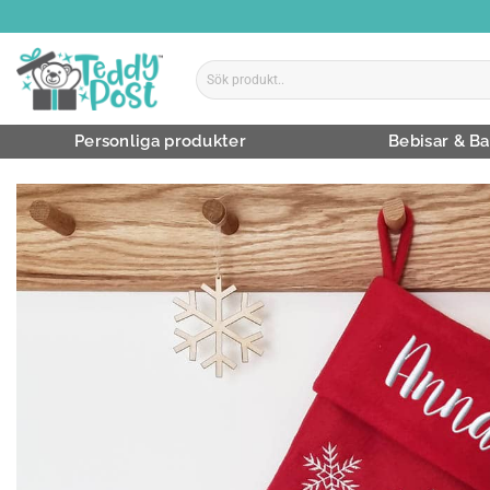
Skip
to
content
Sök
efter:
Personliga produkter
Bebisar & Ba