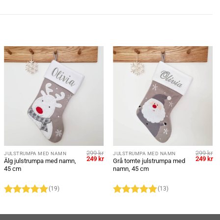
299
kr
299
kr
JULSTRUMPA MED NAMN
JULSTRUMPA MED NAMN
et
Det
Det
Det
De
249
kr
249
kr
Älg julstrumpa med namn,
Grå tomte julstrumpa med
liga
uvarande
ursprungliga
nuvarande
ursprung
nu
45 cm
namn, 45 cm
iset
priset
priset
priset
pr
:
var:
är:
var:
är:
9 kr.
299 kr.
249 kr.
299 kr.
24
(19)
(13)
Betygsatt
5
Betygsatt
av 5
4.92
av 5