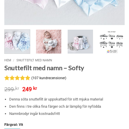
HEM
/
SNUTTEFILT MED NAMN
Snuttefilt med namn – Softy
(
107
kundrecensioner)
Betygsatt
107
Det
Det
299
kr
249
kr
4.93
av 5
ursprungliga
nuvarande
baserat på
priset
priset
Denna söta snuttefilt är uppskattad för sitt mjuka material
kundrecensioner
var:
är:
Den finns i tre olika fina färger och är lämplig för nyfödda
299 kr.
249 kr.
Namnbrodyr ingår kostnadsfritt
Färgval
:
Vit