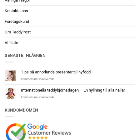
Vanliga Frågor
Kontakta oss
Företagskund
Om TeddyPost
Affiliate
SENASTE INLÄGGEN
Tips på annorlunda presenter till nyfödd
för
Kommentarer inaktiverade
Tips
på
Internationella teddybjörnsdagen – En hyllning till alla nallar
annorlunda
för
Kommentarer inaktiverade
presenter
Internationella
till
teddybjörnsdagen
nyfödd
KUNDOMDÖMEN
–
En
hyllning
till
alla
nallar