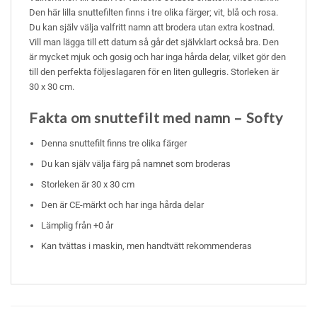
Den här lilla snuttefilten finns i tre olika färger; vit, blå och rosa.
Du kan själv välja valfritt namn att brodera utan extra kostnad.
Vill man lägga till ett datum så går det självklart också bra. Den
är mycket mjuk och gosig och har inga hårda delar, vilket gör den
till den perfekta följeslagaren för en liten gullegris. Storleken är
30 x 30 cm.
Fakta om snuttefilt med namn – Softy
Denna snuttefilt finns tre olika färger
Du kan själv välja färg på namnet som broderas
Storleken är 30 x 30 cm
Den är CE-märkt och har inga hårda delar
Lämplig från +0 år
Kan tvättas i maskin, men handtvätt rekommenderas