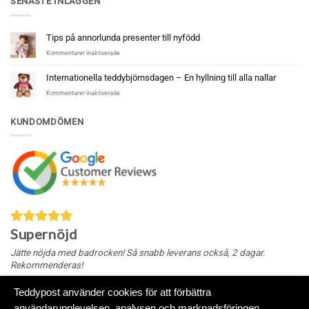
SENASTE INLÄGGEN
Tips på annorlunda presenter till nyfödd
för
Kommentarer inaktiverade
Tips
på
Internationella teddybjörnsdagen – En hyllning till alla nallar
annorlunda
för
Kommentarer inaktiverade
presenter
Internationella
till
teddybjörnsdagen
nyfödd
KUNDOMDÖMEN
–
En
hyllning
till
alla
nallar
Supernöjd
Jätte nöjda med badrocken! Så snabb leverans också, 2 dagar.
Rekommenderas!
Teddypost använder cookies för att förbättra
användarupplevelsen, analysen och marknadsföringen