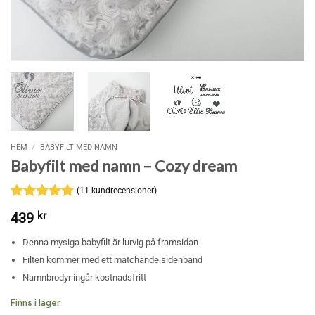
HEM
/
BABYFILT MED NAMN
Babyfilt med namn – Cozy dream
(
11
kundrecensioner)
Betygsatt
11
5
439
kr
av 5
baserat på
Denna mysiga babyfilt är lurvig på framsidan
kundrecensioner
Filten kommer med ett matchande sidenband
Namnbrodyr ingår kostnadsfritt
Finns i lager