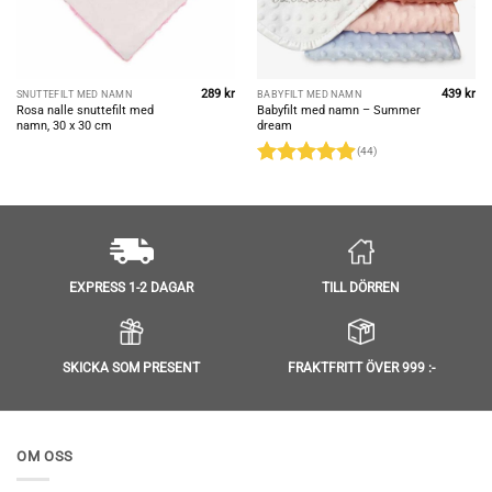
289
kr
439
kr
SNUTTEFILT MED NAMN
BABYFILT MED NAMN
Rosa nalle snuttefilt med
Babyfilt med namn – Summer
namn, 30 x 30 cm
dream
(44)
Betygsatt
4.91
av 5
TILL DÖRREN
EXPRESS 1-2 DAGAR
SKICKA SOM PRESENT
FRAKTFRITT ÖVER 999 :-
OM OSS