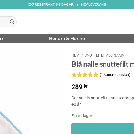
EXPRESSFRAKT 1-2 DAGAR ● HEMLEVERANS
rn
Honom & Henne
HEM
/
SNUTTEFILT MED NAMN
Blå nalle snuttefilt
(
1
kundrecension)
Betygsatt
1
5
289
kr
av 5
baserat på
Denna blå snuttefilt kan du göra 
kundrecension
+0 år
Finns i lager