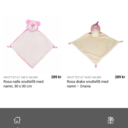
289
kr
289
kr
SNUTTEFILT MED NAMN
SNUTTEFILT MED NAMN
et
Rosa nalle snuttefilt med
Rosa drake snuttefilt med
gliga
uvarande
namn, 30 x 30 cm
namn – Dravia
riset
r:
49 kr.