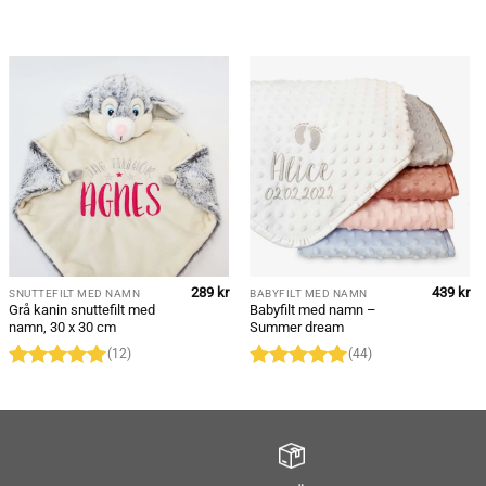
289
kr
439
kr
SNUTTEFILT MED NAMN
BABYFILT MED NAMN
Grå kanin snuttefilt med
Babyfilt med namn –
namn, 30 x 30 cm
Summer dream
(12)
(44)
Betygsatt
Betygsatt
4.92
av 5
4.91
av 5