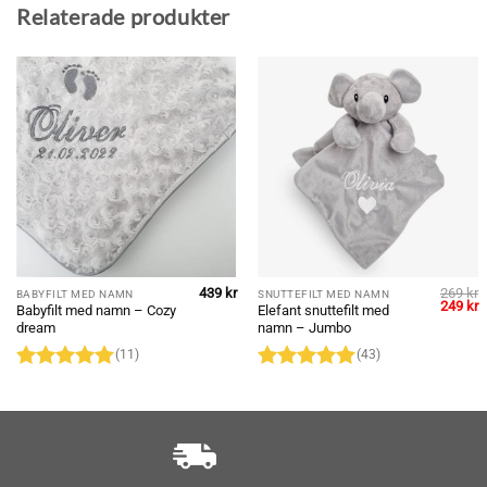
Relaterade produkter
439
kr
269
kr
BABYFILT MED NAMN
SNUTTEFILT MED NAMN
Det
D
249
kr
Babyfilt med namn – Cozy
Elefant snuttefilt med
ursprun
n
dream
namn – Jumbo
priset
p
var:
ä
(11)
(43)
269 kr.
2
Betygsatt
5
Betygsatt
av 5
4.91
av 5