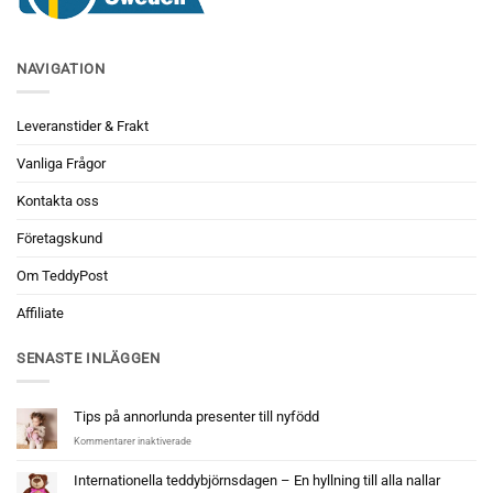
NAVIGATION
Leveranstider & Frakt
Vanliga Frågor
Kontakta oss
Företagskund
Om TeddyPost
Affiliate
SENASTE INLÄGGEN
Tips på annorlunda presenter till nyfödd
för
Kommentarer inaktiverade
Tips
på
Internationella teddybjörnsdagen – En hyllning till alla nallar
annorlunda