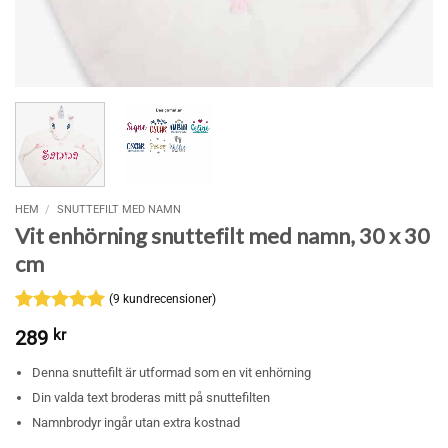
HEM
/
SNUTTEFILT MED NAMN
Vit enhörning snuttefilt med namn, 30 x 30
cm
(
9
kundrecensioner)
Betygsatt
9
5
289
kr
av 5
baserat på
Denna snuttefilt är utformad som en vit enhörning
kundrecensioner
Din valda text broderas mitt på snuttefilten
Namnbrodyr ingår utan extra kostnad