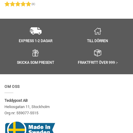
r:
(8)
49 kr.
Betygsatt
5
av 5
TILL DÖRREN
EXPRESS 1-2 DAGAR
SKICKA SOM PRESENT
FRAKTFRITT ÖVER 999 :-
OM OSS
Teddypost AB
Heliosgatan 11, Stockholm
Org nr: 559077-5515