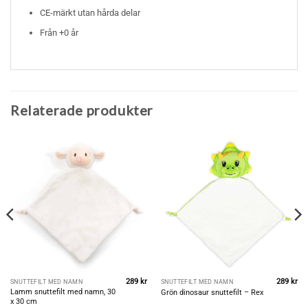
CE-märkt utan hårda delar
Från +0 år
Relaterade produkter
289
kr
289
kr
SNUTTEFILT MED NAMN
SNUTTEFILT MED NAMN
et
Lamm snuttefilt med namn, 30
Grön dinosaur snuttefilt – Rex
gliga
uvarande
x 30 cm
riset