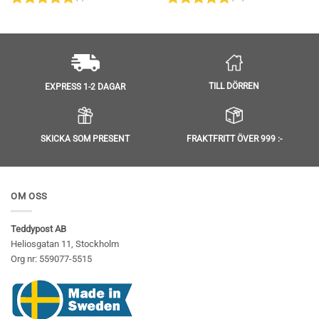
Betygsatt
5
Betygsatt
av 5
4.95
av 5
TILL DÖRREN
EXPRESS 1-2 DAGAR
SKICKA SOM PRESENT
FRAKTFRITT ÖVER 999 :-
OM OSS
Teddypost AB
Heliosgatan 11, Stockholm
Org nr: 559077-5515