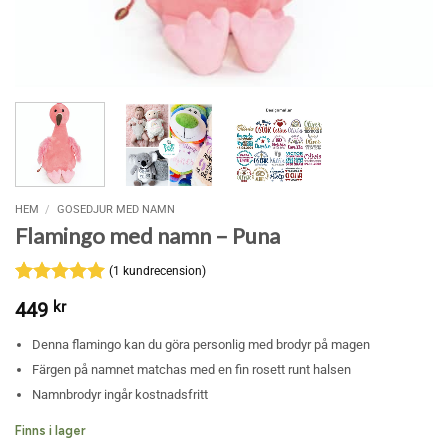
HEM
/
GOSEDJUR MED NAMN
Flamingo med namn – Puna
(
1
kundrecension)
Betygsatt
1
5
449
kr
av 5
baserat på
Denna flamingo kan du göra personlig med brodyr på magen
kundrecension
Färgen på namnet matchas med en fin rosett runt halsen
Namnbrodyr ingår kostnadsfritt
Finns i lager