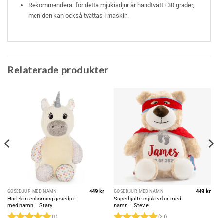
Rekommenderat för detta mjukisdjur är handtvätt i 30 grader,
men den kan också tvättas i maskin.
Relaterade produkter
449
kr
449
kr
GOSEDJUR MED NAMN
GOSEDJUR MED NAMN
Harlekin enhörning gosedjur
Superhjälte mjukisdjur med
med namn – Stary
namn – Stevie
(1)
(20)