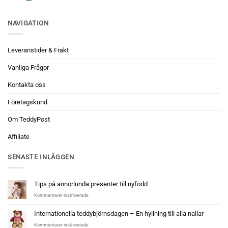
NAVIGATION
Leveranstider & Frakt
Vanliga Frågor
Kontakta oss
Företagskund
Om TeddyPost
Affiliate
SENASTE INLÄGGEN
Tips på annorlunda presenter till nyfödd
för
Kommentarer inaktiverade
Tips
på
Internationella teddybjörnsdagen – En hyllning till alla nallar
annorlunda
för
Kommentarer inaktiverade
presenter