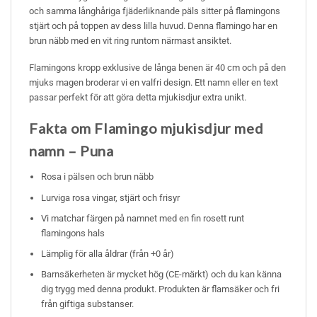
och samma långhåriga fjäderliknande päls sitter på flamingons
stjärt och på toppen av dess lilla huvud. Denna flamingo har en
brun näbb med en vit ring runtom närmast ansiktet.
Flamingons kropp exklusive de långa benen är 40 cm och på den
mjuks magen broderar vi en valfri design. Ett namn eller en text
passar perfekt för att göra detta mjukisdjur extra unikt.
Fakta om Flamingo mjukisdjur med
namn – Puna
Rosa i pälsen och brun näbb
Lurviga rosa vingar, stjärt och frisyr
Vi matchar färgen på namnet med en fin rosett runt
flamingons hals
Lämplig för alla åldrar (från +0 år)
Barnsäkerheten är mycket hög (CE-märkt) och du kan känna
dig trygg med denna produkt. Produkten är flamsäker och fri
från giftiga substanser.