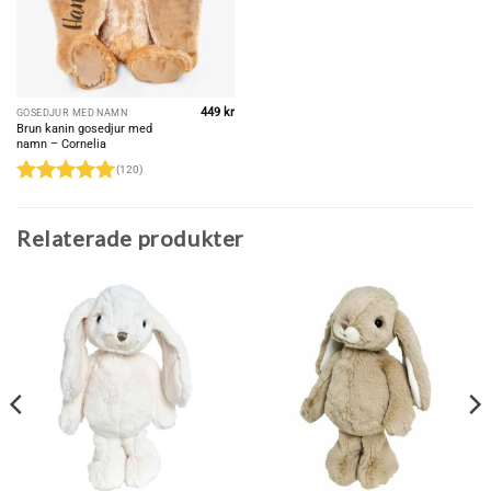
449
kr
GOSEDJUR MED NAMN
Brun kanin gosedjur med
namn – Cornelia
(120)
Betygsatt
4.98
av 5
Relaterade produkter