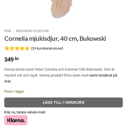
HEM
/
BUKOWSKI GOSEDJUR
Cornelia mjukisdjur, 40 cm, Bukowski
(
24
kundrecensioner)
Betygsatt
24
349
kr
4.79
av 5
baserat på
Denna bruna kanin heter Cornelia och kommer från Bukowski. Den är
kundrecensioner
mycket söt och mjuk. Denna produkt finns även med
namn broderat på
örat
.
Finns i lager
LÄGG TILL I VARUKORG
Köp nu, betala senare med: