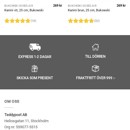
269
kr
269
kr
BUKOWSKI GOSEDJUR
BUKOWSKI GOSEDJUR
Kanini vit, 25 cm, Bukowski
Kanini brun, 25 cm, Bukowski
(18)
(32)
Betygsatt
Betygsatt
5
4.83
av 5
av 5
TILL DÖRREN
EXPRESS 1-2 DAGAR
SKICKA SOM PRESENT
FRAKTFRITT ÖVER 999 :-
OM OSS
Teddypost AB
Heliosgatan 11, Stockholm
Org nr: 559077-5515