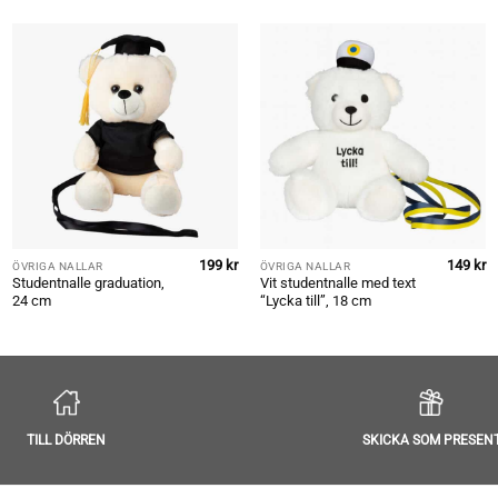
199
kr
149
kr
ÖVRIGA NALLAR
ÖVRIGA NALLAR
Studentnalle graduation,
Vit studentnalle med text
24 cm
“Lycka till”, 18 cm
TILL DÖRREN
SKICKA SOM PRESEN