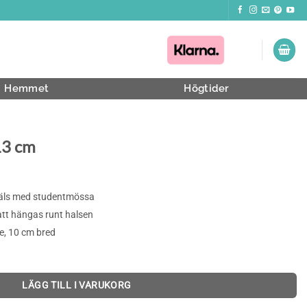
Hemmet
Högtider
13 cm
päls med studentmössa
 att hängas runt halsen
e, 10 cm bred
LÄGG TILL I VARUKORG