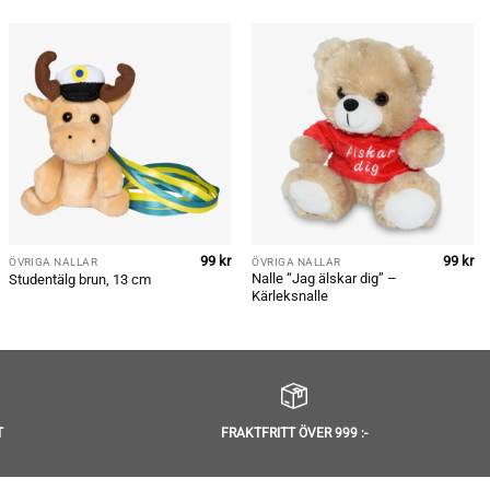
99
kr
99
kr
ÖVRIGA NALLAR
ÖVRIGA NALLAR
Nalle “Jag älskar dig” –
Studentälg brun, 13 cm
Kärleksnalle
T
FRAKTFRITT ÖVER 999 :-