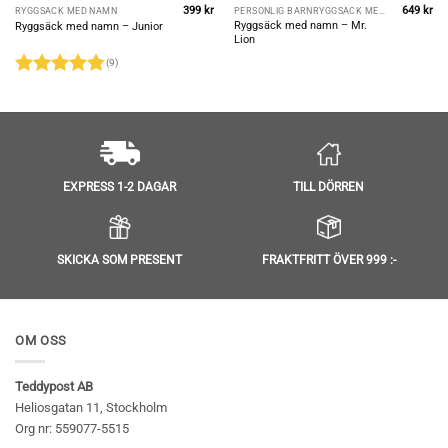
399
kr
649
kr
RYGGSÄCK MED NAMN
PERSONLIG BARNRYGGSÄCK MED NAMN
Ryggsäck med namn – Mr.
Ryggsäck med namn – Junior
Lion
(9)
Betygsatt
4.78
av 5
TILL DÖRREN
EXPRESS 1-2 DAGAR
SKICKA SOM PRESENT
FRAKTFRITT ÖVER 999 :-
OM OSS
Teddypost AB
Heliosgatan 11, Stockholm
Org nr: 559077-5515