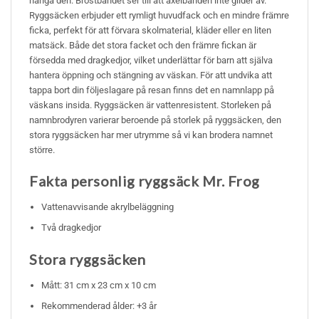
hänga den. Bröstbandet ser till att axelbanden inte glider av.
Ryggsäcken erbjuder ett rymligt huvudfack och en mindre främre
ficka, perfekt för att förvara skolmaterial, kläder eller en liten
matsäck. Både det stora facket och den främre fickan är
försedda med dragkedjor, vilket underlättar för barn att själva
hantera öppning och stängning av väskan. För att undvika att
tappa bort din följeslagare på resan finns det en namnlapp på
väskans insida. Ryggsäcken är vattenresistent. Storleken på
namnbrodyren varierar beroende på storlek på ryggsäcken, den
stora ryggsäcken har mer utrymme så vi kan brodera namnet
större.
Fakta personlig ryggsäck Mr. Frog
Vattenavvisande akrylbeläggning
Två dragkedjor
Stora ryggsäcken
Mått: 31 cm x 23 cm x 10 cm
Rekommenderad ålder: +3 år