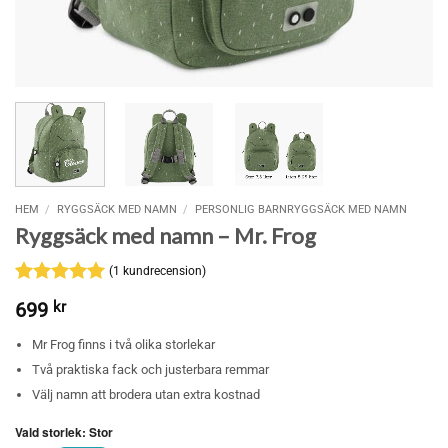
HEM
/
RYGGSÄCK MED NAMN
/
PERSONLIG BARNRYGGSÄCK MED NAMN
Ryggsäck med namn – Mr. Frog
(
1
kundrecension)
Betygsatt
1
5
699
kr
av 5
baserat på
Mr Frog finns i två olika storlekar
kundrecension
Två praktiska fack och justerbara remmar
Välj namn att brodera utan extra kostnad
Vald storlek
:
Stor