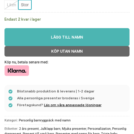
Liten
Stor
Endast 2 kvar i lager
LÄGG TILL NAMN
KÖP UTAN NAMN
Köp nu, betala senare med:
Blixtsnabb produktion & leverans | 1-2 dagar
Alla personliga presenter broderas i Sverige
Företagskund?
Läs om våra anpassade lösningar
Kategori:
Personlig barnryggsäck med namn
Etiketter:
2 års present
,
Julklapp barn
,
Mjuka presenter
,
Personalization
,
Personlig
doppresent
,
Present till små barn
,
Presenter med namn för barn
,
Trixie baby