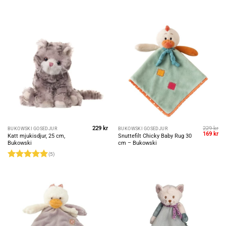
Betygsatt
5
Betygsatt
5
av 5
av 5
229
kr
229
kr
BUKOWSKI GOSEDJUR
BUKOWSKI GOSEDJUR
Det
De
169
kr
Katt mjukisdjur, 25 cm,
Snuttefilt Chicky Baby Rug 30
ursprungl
nu
Bukowski
cm – Bukowski
priset
pri
var:
är:
(5)
229 kr.
169
Betygsatt
5
av 5