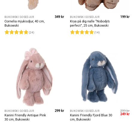
349
kr
199
kr
BUKOWSKI GOSEDJUR
BUKOWSKI GOSEDJUR
Cornelia mjukisdjur, 40 cm,
Krya på dig nalle “Nobody’s
Bukowski
perfect”, 25 cm, Bukowski
(24)
(14)
Betygsatt
Betygsatt
5
4.79
av 5
av 5
299
kr
299
kr
BUKOWSKI GOSEDJUR
BUKOWSKI GOSEDJUR
Det
De
249
kr
Kanini Friendly Antique Pink
Kanini Friendly Fjord Blue 30
ursprungl
nu
30 cm, Bukowski
cm, Bukowski
priset
pri
var:
är:
299 kr.
249