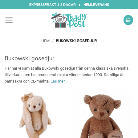
Skip
EXPRESSFRAKT 1-2 DAGAR ● HEMLEVERANS
to
content
HEM
/
BUKOWSKI GOSEDJUR
Bukowski gosedjur
Här har vi samlat alla Bukowski gosedjur från denna klassiska svenska
tillverkare som har producerat mjuka vänner sedan 1990. Samtliga är
barnsäkra och CE-märkta.
Läs mer