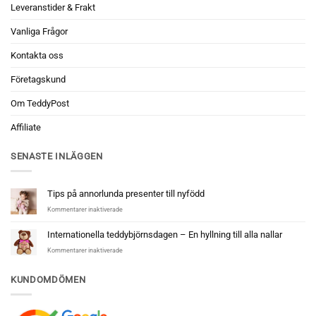
Leveranstider & Frakt
Vanliga Frågor
Kontakta oss
Företagskund
Om TeddyPost
Affiliate
SENASTE INLÄGGEN
Tips på annorlunda presenter till nyfödd
för
Kommentarer inaktiverade
Tips
på
Internationella teddybjörnsdagen – En hyllning till alla nallar
annorlunda
för
Kommentarer inaktiverade
presenter
Internationella
till
teddybjörnsdagen
nyfödd
KUNDOMDÖMEN
–
En
hyllning
till