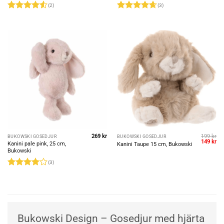
(2)
(3)
Betygsatt
Betygsatt
4.5
av 5
4.67
av 5
269
kr
199
kr
BUKOWSKI GOSEDJUR
BUKOWSKI GOSEDJUR
Det
De
149
kr
Kanini pale pink, 25 cm,
Kanini Taupe 15 cm, Bukowski
ursprungl
nu
Bukowski
priset
pri
var:
är:
(3)
199 kr.
149
Betygsatt
4
av 5
Bukowski Design – Gosedjur med hjärta