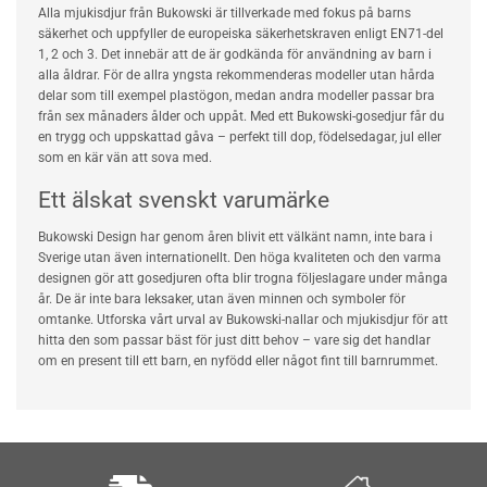
Alla mjukisdjur från Bukowski är tillverkade med fokus på barns
säkerhet och uppfyller de europeiska säkerhetskraven enligt EN71-del
1, 2 och 3. Det innebär att de är godkända för användning av barn i
alla åldrar. För de allra yngsta rekommenderas modeller utan hårda
delar som till exempel plastögon, medan andra modeller passar bra
från sex månaders ålder och uppåt. Med ett Bukowski-gosedjur får du
en trygg och uppskattad gåva – perfekt till dop, födelsedagar, jul eller
som en kär vän att sova med.
Ett älskat svenskt varumärke
Bukowski Design har genom åren blivit ett välkänt namn, inte bara i
Sverige utan även internationellt. Den höga kvaliteten och den varma
designen gör att gosedjuren ofta blir trogna följeslagare under många
år. De är inte bara leksaker, utan även minnen och symboler för
omtanke. Utforska vårt urval av Bukowski-nallar och mjukisdjur för att
hitta den som passar bäst för just ditt behov – vare sig det handlar
om en present till ett barn, en nyfödd eller något fint till barnrummet.