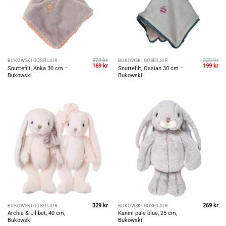
229
kr
229
kr
BUKOWSKI GOSEDJUR
BUKOWSKI GOSEDJUR
Det
Det
Det
De
169
kr
199
kr
Snuttefilt, Anka 30 cm –
Snuttefilt, Ossian 30 cm –
ursprungliga
nuvarande
ursprungl
nu
Bukowski
Bukowski
priset
priset
priset
pri
var:
är:
var:
är:
229 kr.
169 kr.
229 kr.
199
329
kr
269
kr
BUKOWSKI GOSEDJUR
BUKOWSKI GOSEDJUR
Archie & Lilibet, 40 cm,
Kanini pale blue, 25 cm,
Bukowski
Bukowski