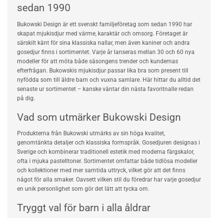
sedan 1990
Bukowski Design är ett svenskt familjeföretag som sedan 1990 har
skapat mjukisdjur med värme, karaktär och omsorg. Företaget är
särskilt känt för sina klassiska nallar, men även kaniner och andra
gosedjur finns i sortimentet. Varje år lanseras mellan 30 och 60 nya
modeller för att möta både säsongens trender och kundernas
efterfrågan. Bukowskis mjukisdjur passar lika bra som present till
nyfödda som till äldre barn och vuxna samlare. Här hittar du alltid det
senaste ur sortimentet – kanske väntar din nästa favoritnalle redan
på dig.
Vad som utmärker Bukowski Design
Produkterna från Bukowski utmärks av sin höga kvalitet,
genomtänkta detaljer och klassiska formspråk. Gosedjuren designas i
Sverige och kombinerar traditionell estetik med moderna färgskalor,
ofta i mjuka pastelltoner. Sortimentet omfattar både tidlösa modeller
och kollektioner med mer samtida uttryck, vilket gör att det finns
något för alla smaker. Oavsett vilken stil du föredrar har varje gosedjur
en unik personlighet som gör det lätt att tycka om.
Tryggt val för barn i alla åldrar