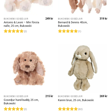
249
kr
319
kr
BUKOWSKI GOSEDJUR
BUKOWSKI GOSEDJUR
Antonio & Leoni – Min första
Bernard & Dennis 40cm,
nalle, 25 cm, Bukowski
Bukowski
(2)
(1)
Betygsatt
5
Betygsatt
5
av 5
av 5
215
kr
269
kr
BUKOWSKI GOSEDJUR
BUKOWSKI GOSEDJUR
Gosedjur hund buddy, 25 cm,
Kanini brun, 25 cm, Bukowski
Bukowski
(2)
(32)