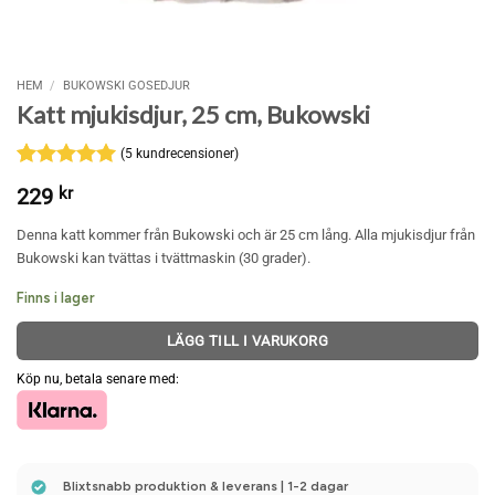
HEM
/
BUKOWSKI GOSEDJUR
Katt mjukisdjur, 25 cm, Bukowski
(
5
kundrecensioner)
Betygsatt
5
5
229
kr
av 5
baserat på
Denna katt kommer från Bukowski och är 25 cm lång. Alla mjukisdjur från
kundrecensioner
Bukowski kan tvättas i tvättmaskin (30 grader).
Finns i lager
LÄGG TILL I VARUKORG
Köp nu, betala senare med:
Blixtsnabb produktion & leverans | 1-2 dagar