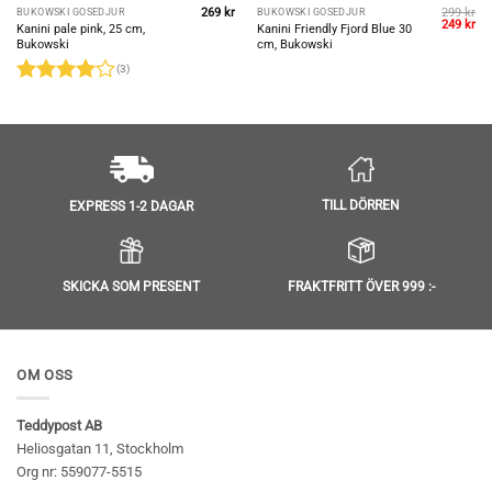
269
kr
299
kr
BUKOWSKI GOSEDJUR
BUKOWSKI GOSEDJUR
Det
De
249
kr
Kanini pale pink, 25 cm,
Kanini Friendly Fjord Blue 30
ursprungl
nu
Bukowski
cm, Bukowski
priset
pri
var:
är:
(3)
299 kr.
249
Betygsatt
4
av 5
TILL DÖRREN
EXPRESS 1-2 DAGAR
SKICKA SOM PRESENT
FRAKTFRITT ÖVER 999 :-
OM OSS
Teddypost AB
Heliosgatan 11, Stockholm
Org nr: 559077-5515