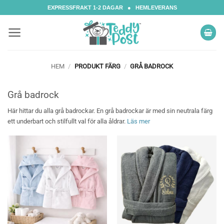
Skip
EXPRESSFRAKT 1-2 DAGAR ● HEMLEVERANS
to
content
HEM
/
PRODUKT FÄRG
/
GRÅ BADROCK
Grå badrock
Här hittar du alla grå badrockar. En grå badrockar är med sin neutrala färg
ett underbart och stilfullt val för alla åldrar.
Läs mer