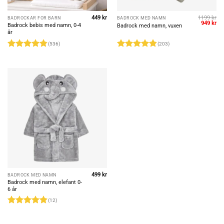
449
kr
1199
kr
BADROCKAR FÖR BARN
BADROCK MED NAMN
Det
De
949
kr
Badrock bebis med namn, 0-4
Badrock med namn, vuxen
ursprungl
nu
år
priset
pri
var:
är:
(536)
(203)
1199 kr.
949
Betygsatt
Betygsatt
4.86
av 5
4.85
av 5
499
kr
BADROCK MED NAMN
Badrock med namn, elefant 0-
6 år
(12)
Betygsatt
4.92
av 5