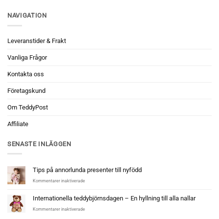
NAVIGATION
Leveranstider & Frakt
Vanliga Frågor
Kontakta oss
Företagskund
Om TeddyPost
Affiliate
SENASTE INLÄGGEN
Tips på annorlunda presenter till nyfödd
för
Kommentarer inaktiverade
Tips
på
Internationella teddybjörnsdagen – En hyllning till alla nallar
annorlunda
för
Kommentarer inaktiverade
presenter
Internationella
till