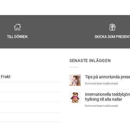
TILL DÖRREN
SKICKA SOM PRESEN
SENASTE INLÄGGEN
 Frakt
Tips på annorlunda presen
för
Kommentarer inaktiverade
Tips
på
Internationella teddybjö
annorlun
hyllning till alla nallar
presenter
till
för
Kommentarer inaktiverade
nyfödd
Internatio
teddybjö
–
En
hyllning