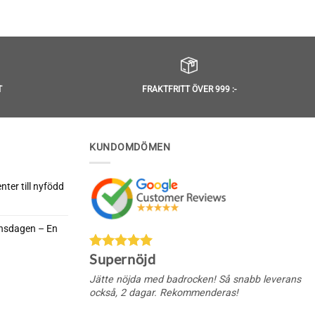
T
FRAKTFRITT ÖVER 999 :-
KUNDOMDÖMEN
ter till nyfödd
rnsdagen – En
da
Supernöjd
nella
rnsdagen
Jätte nöjda med badrocken! Så snabb leverans
också, 2 dagar. Rekommenderas!