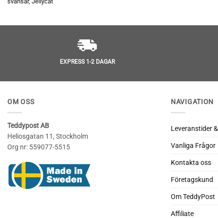
svansar, Jellycat
EXPRESS 1-2 DAGAR
OM OSS
NAVIGATION
Teddypost AB
Leveranstider &
Heliosgatan 11, Stockholm
Vanliga Frågor
Org nr: 559077-5515
Kontakta oss
Företagskund
Om TeddyPost
Affiliate