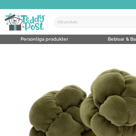
Skip
to
content
Sök
efter:
Personliga produkter
Bebisar & Ba