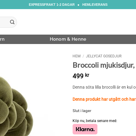
EXPRESSFRAKT 1-2 DAGAR ● HEMLEVERANS
rn
Honom & Henne
HEM
/
JELLYCAT GOSEDJUR
Broccoli mjukisdjur,
499
kr
Denna söta lilla brocolli är en kul
Denna produkt har utgått och har
Slut i lager
Köp nu, betala senare med: