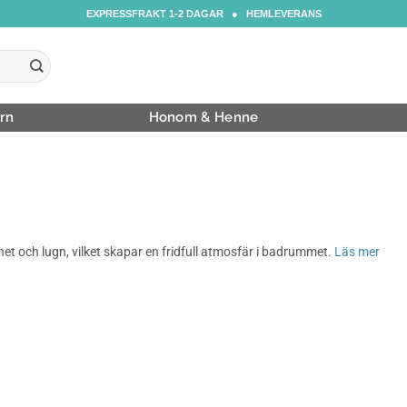
EXPRESSFRAKT 1-2 DAGAR ● HEMLEVERANS
rn
Honom & Henne
et och lugn, vilket skapar en fridfull atmosfär i badrummet.
Läs mer