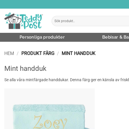
Skip
to
content
Sök
efter:
Personliga produkter
Bebisar & Ba
HEM
/
PRODUKT FÄRG
/
MINT HANDDUK
Mint handduk
Se alla våra mintfärgade handdukar. Denna färg ger en känsla av friskh