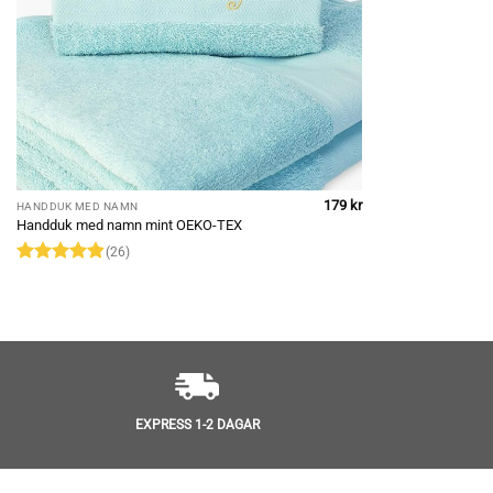
179
kr
HANDDUK MED NAMN
Handduk med namn mint OEKO-TEX
(26)
Betygsatt
4.85
av 5
EXPRESS 1-2 DAGAR