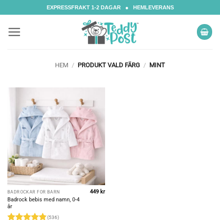
Skip
EXPRESSFRAKT 1-2 DAGAR ● HEMLEVERANS
to
content
HEM
/
PRODUKT VALD FÄRG
/
MINT
449
kr
BADROCKAR FÖR BARN
Badrock bebis med namn, 0-4
år
(536)