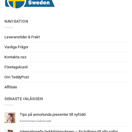
NAVIGATION
Leveranstider & Frakt
Vanliga Frågor
Kontakta oss
Företagskund
Om TeddyPost
Affiliate
SENASTE INLÄGGEN
Tips på annorlunda presenter till nyfödd
för
Kommentarer inaktiverade
Tips
på
Internationella teddybjörnsdagen – En hyllning till alla nallar