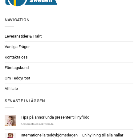
NAVIGATION
Leveranstider & Frakt
Vanliga Frågor
Kontakta oss
Företagskund
Om TeddyPost
Affiliate
SENASTE INLÄGGEN
Tips på annorlunda presenter till nyfödd
för
Kommentarer inaktiverade
Tips
på
Internationella teddybjörnsdagen – En hyllning till alla nallar
annorlunda