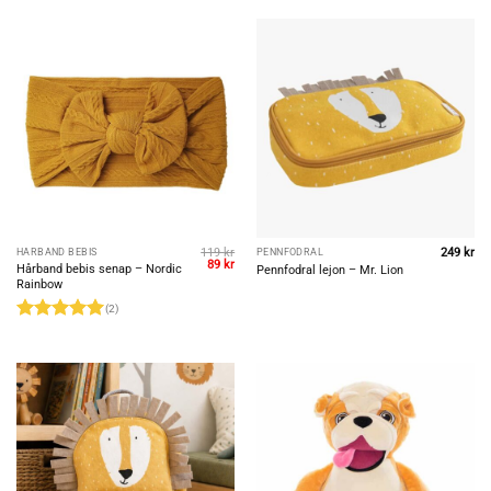
119
kr
249
kr
HÅRBAND BEBIS
PENNFODRAL
Det
Det
89
kr
Hårband bebis senap – Nordic
Pennfodral lejon – Mr. Lion
ursprungliga
nuvarande
Rainbow
priset
priset
var:
är:
(2)
119 kr.
89 kr.
Betygsatt
5
av 5