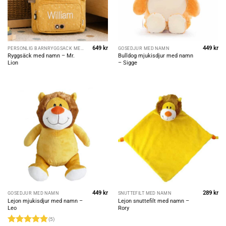
649
kr
449
kr
PERSONLIG BARNRYGGSÄCK MED NAMN
GOSEDJUR MED NAMN
Ryggsäck med namn – Mr.
Bulldog mjukisdjur med namn
Lion
– Sigge
449
kr
289
kr
GOSEDJUR MED NAMN
SNUTTEFILT MED NAMN
Lejon mjukisdjur med namn –
Lejon snuttefilt med namn –
Leo
Rory
(5)