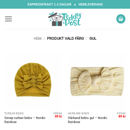
Skip
EXPRESSFRAKT 1-2 DAGAR ● HEMLEVERANS
to
content
HEM
/
PRODUKT VALD FÄRG
/
GUL
109
kr
119
kr
TURBAN BEBIS
HÅRBAND BEBIS
Det
Det
Det
De
89
kr
89
kr
Senap turban bebis – Nordic
Hårband bebis gul – Nordic
ursprungliga
nuvarande
ursprun
nu
Rainbow
Rainbow
priset
priset
priset
pri
var:
är:
var:
är:
109 kr.
89 kr.
119 kr.
89 