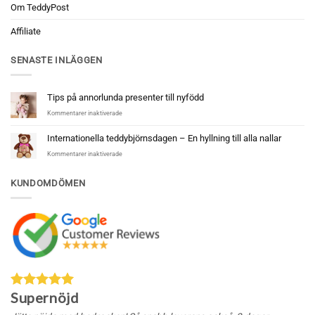
Om TeddyPost
Affiliate
SENASTE INLÄGGEN
Tips på annorlunda presenter till nyfödd
för
Kommentarer inaktiverade
Tips
på
Internationella teddybjörnsdagen – En hyllning till alla nallar
annorlunda
för
Kommentarer inaktiverade
presenter
Internationella
till
teddybjörnsdagen
nyfödd
KUNDOMDÖMEN
–
En
hyllning
till
alla
nallar
Supernöjd