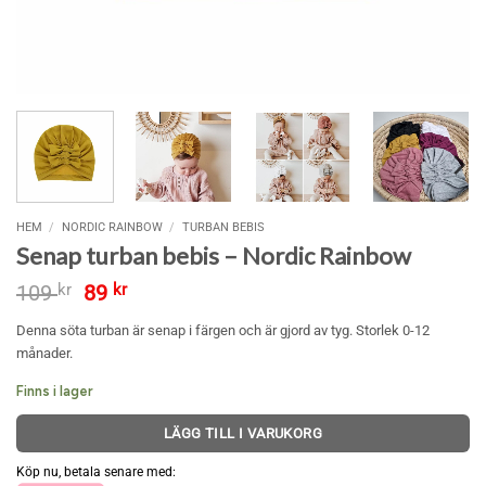
HEM
/
NORDIC RAINBOW
/
TURBAN BEBIS
Senap turban bebis – Nordic Rainbow
Det
Det
109
kr
89
kr
ursprungliga
nuvarande
priset
priset
Denna söta turban är senap i färgen och är gjord av tyg. Storlek 0-12
var:
är:
månader.
109 kr.
89 kr.
Finns i lager
LÄGG TILL I VARUKORG
Köp nu, betala senare med: