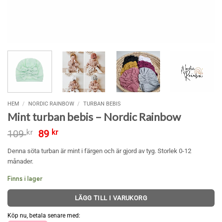
HEM
/
NORDIC RAINBOW
/
TURBAN BEBIS
Mint turban bebis – Nordic Rainbow
Det
Det
109
kr
89
kr
ursprungliga
nuvarande
priset
priset
Denna söta turban är mint i färgen och är gjord av tyg. Storlek 0-12
var:
är:
månader.
109 kr.
89 kr.
Finns i lager
LÄGG TILL I VARUKORG
Köp nu, betala senare med: