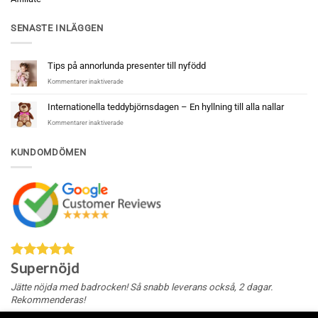
SENASTE INLÄGGEN
Tips på annorlunda presenter till nyfödd
för
Kommentarer inaktiverade
Tips
på
Internationella teddybjörnsdagen – En hyllning till alla nallar
annorlunda
för
Kommentarer inaktiverade
presenter
Internationella
till
teddybjörnsdagen
nyfödd
KUNDOMDÖMEN
–
En
hyllning
till
alla
nallar
Supernöjd
Jätte nöjda med badrocken! Så snabb leverans också, 2 dagar.
Rekommenderas!