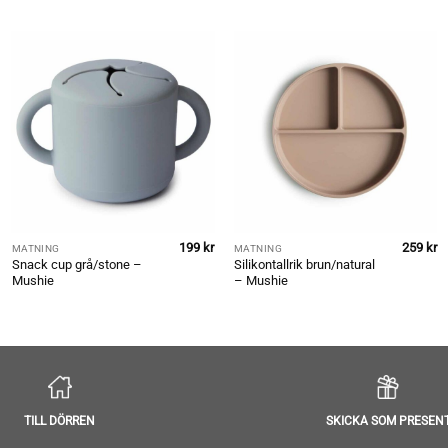
199
kr
259
kr
MATNING
MATNING
Snack cup grå/stone –
Silikontallrik brun/natural
Mushie
– Mushie
TILL DÖRREN
SKICKA SOM PRESEN