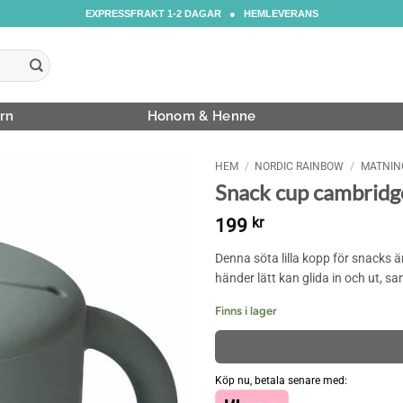
EXPRESSFRAKT 1-2 DAGAR ● HEMLEVERANS
rn
Honom & Henne
HEM
/
NORDIC RAINBOW
/
MATNIN
Snack cup cambridg
199
kr
Denna söta lilla kopp för snacks ä
händer lätt kan glida in och ut, s
Finns i lager
Köp nu, betala senare med: