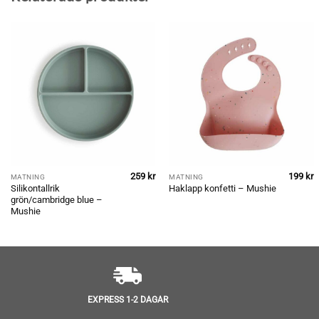
259
kr
199
kr
MATNING
MATNING
Silikontallrik
Haklapp konfetti – Mushie
grön/cambridge blue –
Mushie
EXPRESS 1-2 DAGAR