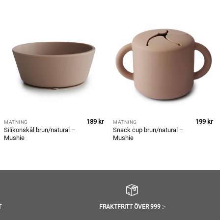
189
kr
199
kr
MATNING
MATNING
Silikonskål brun/natural –
Snack cup brun/natural –
Mushie
Mushie
T
FRAKTFRITT ÖVER 999 :-