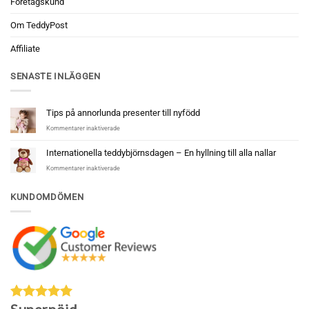
Företagskund
Om TeddyPost
Affiliate
SENASTE INLÄGGEN
Tips på annorlunda presenter till nyfödd
för
Kommentarer inaktiverade
Tips
på
Internationella teddybjörnsdagen – En hyllning till alla nallar
annorlunda
för
Kommentarer inaktiverade
presenter
Internationella
till
teddybjörnsdagen
nyfödd
KUNDOMDÖMEN
–
En
hyllning
till
alla
nallar