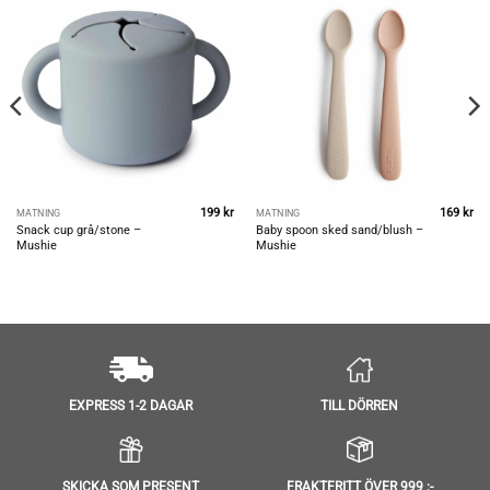
199
kr
169
kr
MATNING
MATNING
Snack cup grå/stone –
Baby spoon sked sand/blush –
Mushie
Mushie
TILL DÖRREN
EXPRESS 1-2 DAGAR
SKICKA SOM PRESENT
FRAKTFRITT ÖVER 999 :-