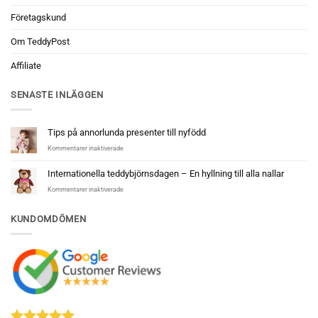
Företagskund
Om TeddyPost
Affiliate
SENASTE INLÄGGEN
Tips på annorlunda presenter till nyfödd
för
Kommentarer inaktiverade
Tips
på
Internationella teddybjörnsdagen – En hyllning till alla nallar
annorlunda
för
Kommentarer inaktiverade
presenter
Internationella
till
teddybjörnsdagen
nyfödd
KUNDOMDÖMEN
–
En
hyllning
till
alla
nallar