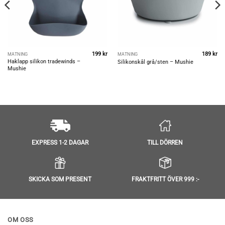
199
kr
189
kr
MATNING
MATNING
Haklapp silikon tradewinds –
Silikonskål grå/sten – Mushie
Mushie
TILL DÖRREN
EXPRESS 1-2 DAGAR
SKICKA SOM PRESENT
FRAKTFRITT ÖVER 999 :-
OM OSS