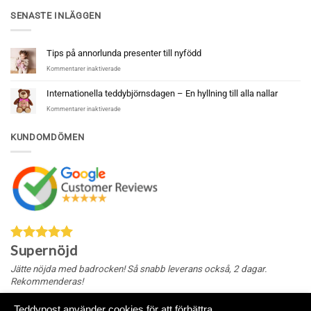
SENASTE INLÄGGEN
Tips på annorlunda presenter till nyfödd
för
Kommentarer inaktiverade
Tips
på
Internationella teddybjörnsdagen – En hyllning till alla nallar
annorlunda
för
Kommentarer inaktiverade
presenter
Internationella
till
teddybjörnsdagen
nyfödd
KUNDOMDÖMEN
–
En
hyllning
till
alla
nallar
Supernöjd
Jätte nöjda med badrocken! Så snabb leverans också, 2 dagar.
Rekommenderas!
Teddypost använder cookies för att förbättra