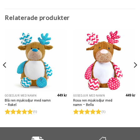
Relaterade produkter
449
kr
449
kr
GOSEDJUR MED NAMN
GOSEDJUR MED NAMN
Blå ren mjukisdjur med namn
Rosa ren mjukisdjur med
– Rakel
namn – Bella
(1)
(1)
Betygsatt
5
Betygsatt
5
av 5
av 5