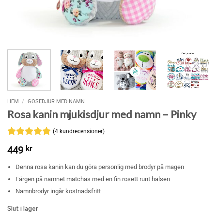
HEM
/
GOSEDJUR MED NAMN
Rosa kanin mjukisdjur med namn – Pinky
(
4
kundrecensioner)
Betygsatt
4
5
449
kr
av 5
baserat på
Denna rosa kanin kan du göra personlig med brodyr på magen
kundrecensioner
Färgen på namnet matchas med en fin rosett runt halsen
Namnbrodyr ingår kostnadsfritt
Slut i lager