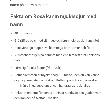
namn på den vita magen.
Fakta om Rosa kanin mjukisdjur med
namn
40 cm i längd
Grå räfflad päls med vit mage och brunmelerad del i ansiktet
Rosavitrutiga respektive blommiga öron, armar och fötter
Vi matchar färgen på namnet med en fin rosett runt kaninens
hals
Lämplig för alla åldrar (från +0 år)
Barnsäkerheten är mycket hög (CE-märkt) och du kan känna
dig trygg med denna produkt. Detta mjukisdjur är flamsäkert,
fritt från giftiga substanser och har dragfasta detaljer.
Rekommenderat för denna kanin är handtvätt i 30 grader, men
den kan också tvättas i maskin.