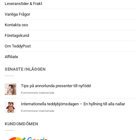
Leveranstider & Frakt
Vanliga Frågor
Kontakta oss
Företagskund
Om TeddyPost
Affiliate
SENASTE INLÄGGEN
Tips på annorlunda presenter till nyfödd
för
Kommentarer inaktiverade
Tips
på
Internationella teddybjörnsdagen – En hyllning till alla nallar
annorlunda
för
Kommentarer inaktiverade
presenter
Internationella
till
teddybjörnsdagen
nyfödd
KUNDOMDÖMEN
–
En
hyllning
till