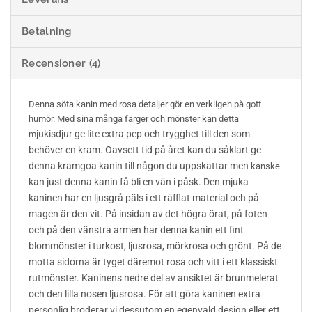
Betalning
Recensioner (4)
Denna söta kanin med rosa detaljer gör en verkligen på gott
humör. Med sina många färger och mönster kan detta
jukisdjur ge lite extra pep och trygghet till den som
m
behöver en kram. Oavsett tid på året kan du såklart ge
denna kramgoa kanin till någon du uppskattar men
kanske
kan just denna kanin få bli en vän i påsk. Den mjuka
kaninen har en ljusgrå päls i ett räfflat material och på
magen är den vit. På insidan av det högra örat, på foten
och på den vänstra armen har denna kanin ett fint
blommönster i turkost, ljusrosa, mörkrosa och grönt. På de
motta sidorna är tyget däremot rosa och vitt i ett klassiskt
rutmönster. Kaninens nedre del av ansiktet är brunmelerat
och den lilla nosen ljusrosa. För att göra kaninen extra
personlig broderar vi dessutom en egenvald design eller ett