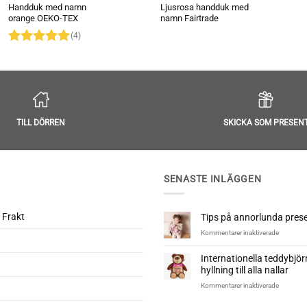
Handduk med namn
Ljusrosa handduk med
orange OEKO-TEX
namn Fairtrade
(4)
Betygsatt
5
av 5
TILL DÖRREN
SKICKA SOM PRESEN
SENASTE INLÄGGEN
 Frakt
Tips på annorlunda presen
för
Kommentarer inaktiverade
Tips
på
Internationella teddybjö
annorlun
hyllning till alla nallar
presenter
till
för
Kommentarer inaktiverade
nyfödd
Internatio
teddybjö