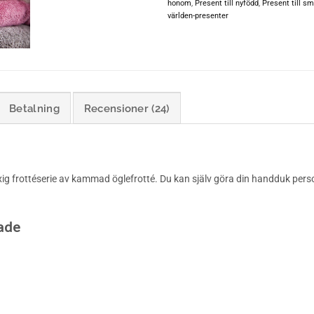
honom
,
Present till nyfödd
,
Present till s
världen-presenter
Betalning
Recensioner (24)
lyxig frottéserie av kammad öglefrotté. Du kan själv göra din handduk per
ade