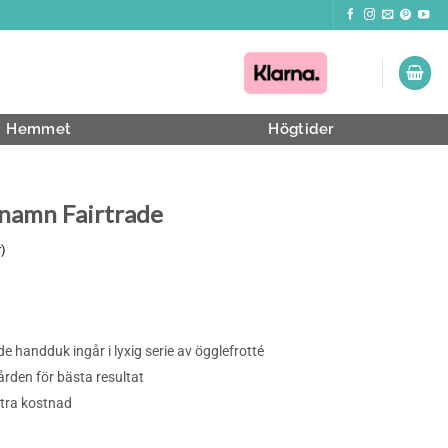
Hemmet
Högtider
namn Fairtrade
)
de handduk ingår i lyxig serie av ögglefrotté
rden för bästa resultat
xtra kostnad