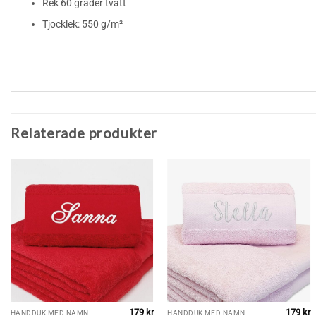
Rek 60 grader tvätt
Tjocklek: 550 g/m²
Relaterade produkter
179
kr
179
kr
HANDDUK MED NAMN
HANDDUK MED NAMN