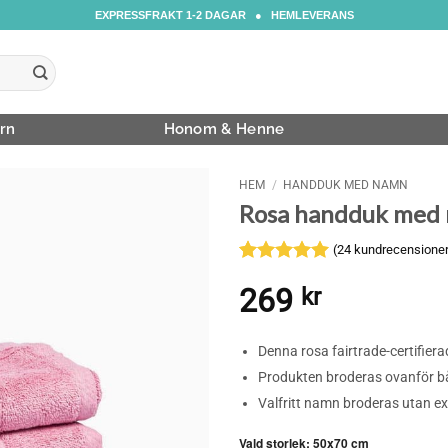
EXPRESSFRAKT 1-2 DAGAR ● HEMLEVERANS
rn
Honom & Henne
HEM
/
HANDDUK MED NAMN
Rosa handduk med 
(
24
kundrecensioner
Betygsatt
24
269
kr
4.96
av 5
baserat på
kundrecensioner
Denna rosa fairtrade-certifiera
Produkten broderas ovanför bå
Valfritt namn broderas utan e
Vald storlek
:
50x70 cm