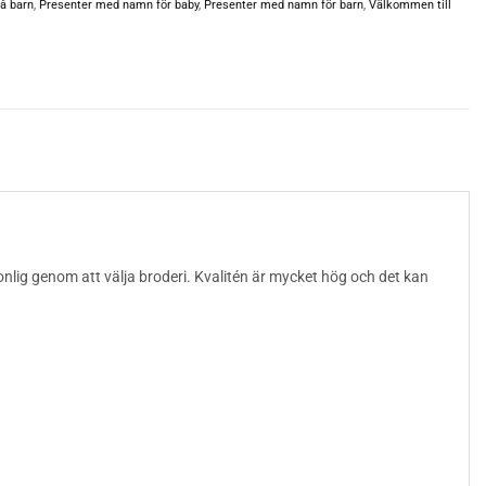
må barn
,
Presenter med namn för baby
,
Presenter med namn för barn
,
Välkommen till
sonlig genom att välja broderi. Kvalitén är mycket hög och det kan