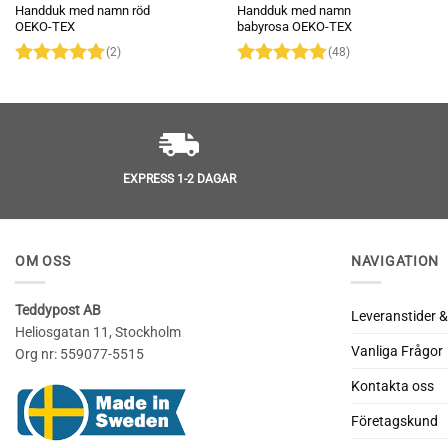
Handduk med namn röd
Handduk med namn
OEKO-TEX
babyrosa OEKO-TEX
(2)
(48)
Betygsatt
5
Betygsatt
av 5
4.94
av 5
EXPRESS 1-2 DAGAR
OM OSS
NAVIGATION
Teddypost AB
Leveranstider &
Heliosgatan 11, Stockholm
Vanliga Frågor
Org nr: 559077-5515
Kontakta oss
Företagskund