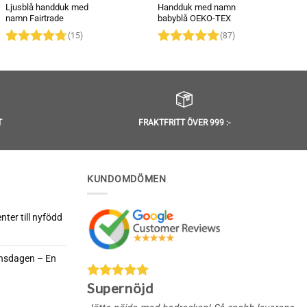
Ljusblå handduk med
Handduk med namn
namn Fairtrade
babyblå OEKO-TEX
(15)
(87)
Betygsatt
Betygsatt
4.73
av 5
4.97
av 5
T
FRAKTFRITT ÖVER 999 :-
KUNDOMDÖMEN
ter till nyfödd
rnsdagen – En
da
Supernöjd
nella
rnsdagen