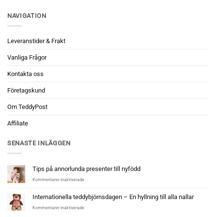
NAVIGATION
Leveranstider & Frakt
Vanliga Frågor
Kontakta oss
Företagskund
Om TeddyPost
Affiliate
SENASTE INLÄGGEN
Tips på annorlunda presenter till nyfödd
för
Kommentarer inaktiverade
Tips
på
Internationella teddybjörnsdagen – En hyllning till alla nallar
annorlunda
för
Kommentarer inaktiverade
presenter
Internationella
till