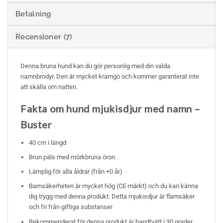
Betalning
Recensioner (7)
Denna bruna hund kan du gör personlig med din valda
namnbrodyr. Den är mycket kramgo och kommer garanterat inte
att skälla om natten.
Fakta om hund mjukisdjur med namn –
Buster
40 cm i längd
Brun päls med mörkbruna öron.
Lämplig för alla åldrar (från +0 år)
Barnsäkerheten är mycket hög (CE-märkt) och du kan känna
dig trygg med denna produkt. Detta mjukisdjur är flamsäker
och fri från giftiga substanser
Rekommenderat för denna produkt är handtvätt i 30 grader,