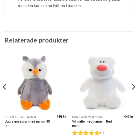
men den kan också tvättas i maskin
Relaterade produkter
449
kr
449
kr
GOSEDJUR MED NAMN
GOSEDJUR MED NAMN
Uggla gosedjur med namn, 40
Vit nalle med namn – Red
cm
nose
(1)