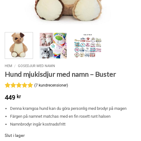
HEM
/
GOSEDJUR MED NAMN
Hund mjukisdjur med namn – Buster
(
7
kundrecensioner)
Betygsatt
7
5
449
kr
av 5
baserat på
Denna kramgoa hund kan du göra personlig med brodyr på magen
kundrecensioner
Färgen på namnet matchas med en fin rosett runt halsen
Namnbrodyr ingår kostnadsfritt
Slut i lager