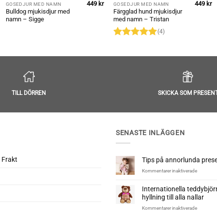
449
kr
449
kr
GOSEDJUR MED NAMN
GOSEDJUR MED NAMN
Bulldog mjukisdjur med
Färgglad hund mjukisdjur
namn – Sigge
med namn – Tristan
(4)
Betygsatt
5
av 5
TILL DÖRREN
SKICKA SOM PRESEN
SENASTE INLÄGGEN
 Frakt
Tips på annorlunda presen
för
Kommentarer inaktiverade
Tips
på
Internationella teddybjö
annorlun
hyllning till alla nallar
presenter
till
för
Kommentarer inaktiverade
nyfödd
Internatio