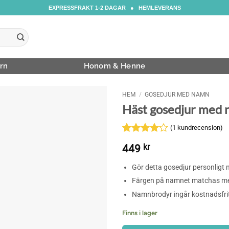
EXPRESSFRAKT 1-2 DAGAR ● HEMLEVERANS
rn
Honom & Henne
HEM
/
GOSEDJUR MED NAMN
Häst gosedjur med 
(
1
kundrecension)
Betygsatt
1
449
kr
4
av 5
baserat
Gör detta gosedjur personligt m
på
kundrecension
Färgen på namnet matchas med
Namnbrodyr ingår kostnadsfri
Finns i lager