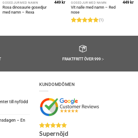
449
kr
449
kr
GOSEDJUR MED NAMN
GOSEDJUR MED NAMN
Rosa dinosaurie gosedjur
Vit nalle med namn – Red
med namn – Rexa
nose
(1)
Betygsatt
5
av 5
T
FRAKTFRITT ÖVER 999 :-
KUNDOMDÖMEN
ter till nyfödd
rnsdagen – En
da
Supernöjd
nella