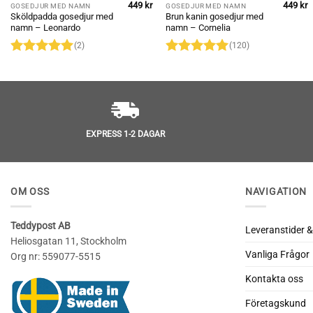
449
kr
449
kr
GOSEDJUR MED NAMN
GOSEDJUR MED NAMN
Sköldpadda gosedjur med
Brun kanin gosedjur med
namn – Leonardo
namn – Cornelia
(2)
(120)
Betygsatt
5
Betygsatt
av 5
4.98
av 5
EXPRESS 1-2 DAGAR
OM OSS
NAVIGATION
Teddypost AB
Leveranstider &
Heliosgatan 11, Stockholm
Vanliga Frågor
Org nr: 559077-5515
Kontakta oss
Företagskund