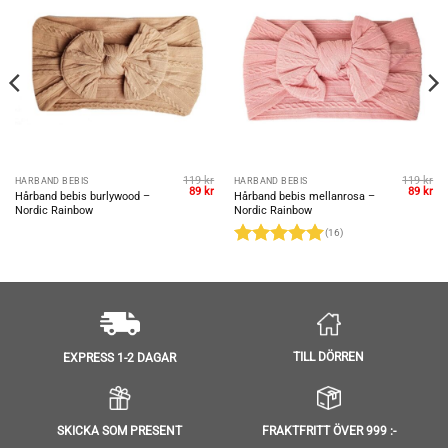
119
kr
119
kr
HÅRBAND BEBIS
HÅRBAND BEBIS
et
Det
Det
Det
De
89
kr
89
kr
Hårband bebis burlywood –
Hårband bebis mellanrosa –
ungliga
uvarande
ursprungliga
nuvarande
ursprun
nu
Nordic Rainbow
Nordic Rainbow
riset
priset
priset
priset
pri
r:
var:
är:
var:
är:
(16)
.
9 kr.
119 kr.
89 kr.
119 kr.
89 
Betygsatt
5
av 5
TILL DÖRREN
EXPRESS 1-2 DAGAR
SKICKA SOM PRESENT
FRAKTFRITT ÖVER 999 :-