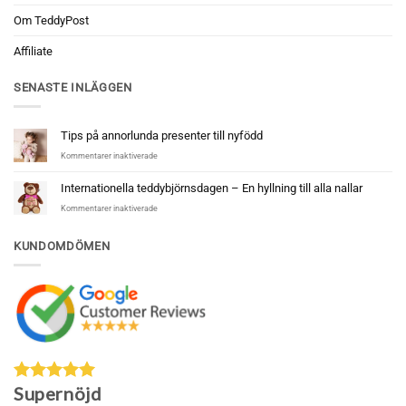
Om TeddyPost
Affiliate
SENASTE INLÄGGEN
Tips på annorlunda presenter till nyfödd
för
Kommentarer inaktiverade
Tips
på
Internationella teddybjörnsdagen – En hyllning till alla nallar
annorlunda
för
Kommentarer inaktiverade
presenter
Internationella
till
teddybjörnsdagen
nyfödd
KUNDOMDÖMEN
–
En
hyllning
till
alla
nallar
Supernöjd