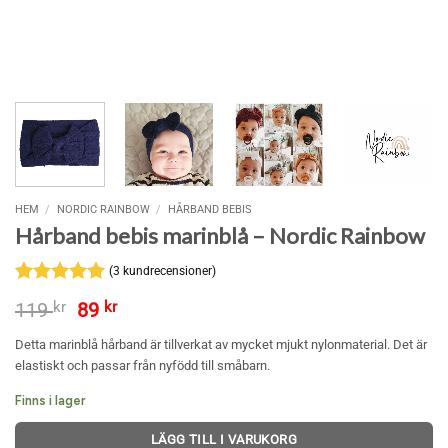
HEM
/
NORDIC RAINBOW
/
HÅRBAND BEBIS
Hårband bebis marinblå – Nordic Rainbow
(
3
kundrecensioner)
Betygsatt
3
5
Det
Det
119
kr
89
kr
av 5
ursprungliga
nuvarande
baserat på
priset
priset
Detta marinblå hårband är tillverkat av mycket mjukt nylonmaterial. Det är
kundrecensioner
var:
är:
elastiskt och passar från nyfödd till småbarn.
119 kr.
89 kr.
Finns i lager
LÄGG TILL I VARUKORG