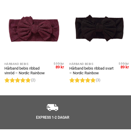
119
kr
119
kr
HÅRBAND BEBIS
HÅRBAND BEBIS
Det
Det
Det
Det
D
89
kr
89
kr
Hårband bebis ribbad
Hårband bebis ribbad svart
ungliga
nuvarande
ursprungliga
nuvarande
urspru
n
vinröd – Nordic Rainbow
– Nordic Rainbow
riset
priset
priset
priset
p
r:
var:
är:
var:
ä
(2)
(3)
.
9 kr.
119 kr.
89 kr.
119 kr.
8
Betygsatt
5
Betygsatt
5
av 5
av 5
EXPRESS 1-2 DAGAR