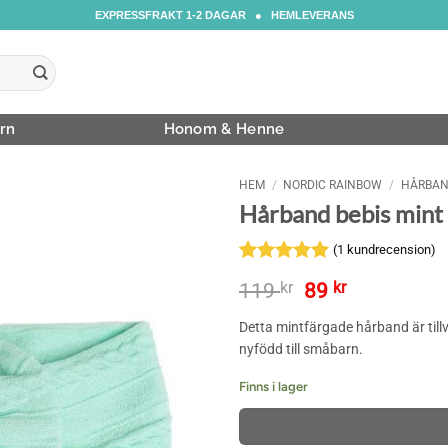
EXPRESSFRAKT 1-2 DAGAR ● HEMLEVERANS
rn
Honom & Henne
HEM
/
NORDIC RAINBOW
/
HÅRBAN
Hårband bebis mint
(
1
kundrecension)
Betygsatt
1
5
Det
Det
119
kr
89
kr
av 5
ursprungliga
nuvarande
baserat på
Detta mintfärgade hårband är till
priset
priset
kundrecension
var:
är:
nyfödd till småbarn.
119 kr.
89 kr.
Finns i lager