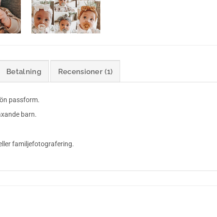
Betalning
Recensioner (1)
kön passform.
äxande barn.
eller familjefotografering.