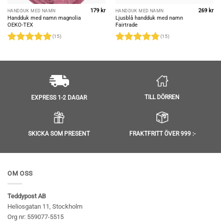
179
kr
269
kr
HANDDUK MED NAMN
HANDDUK MED NAMN
Handduk med namn magnolia
Ljusblå handduk med namn
OEKO-TEX
Fairtrade
(15)
(15)
Betygsatt
Betygsatt
4.87
av 5
4.73
av 5
TILL DÖRREN
EXPRESS 1-2 DAGAR
SKICKA SOM PRESENT
FRAKTFRITT ÖVER 999 :-
OM OSS
Teddypost AB
Heliosgatan 11, Stockholm
Org nr: 559077-5515