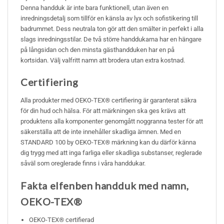
Denna handduk är inte bara funktionell, utan även en
inredningsdetalj som tillför en känsla av lyx och sofistikering till
badrummet. Dess neutrala ton gör att den smälter in perfekt i alla
slags inredningsstilar. De två större handdukarna har en hängare
på långsidan och den minsta gästhandduken har en på
kortsidan. Välj valfritt namn att brodera utan extra kostnad.
Certifiering
Alla produkter med OEKO-TEX® certifiering är garanterat säkra
för din hud och hälsa. För att märkningen ska ges krävs att
produktens alla komponenter genomgått noggranna tester för att
säkerställa att de inte innehåller skadliga ämnen. Med en
STANDARD 100 by OEKO-TEX® märkning kan du därför känna
dig trygg med att inga farliga eller skadliga substanser, reglerade
såväl som oreglerade finns i våra handdukar.
Fakta elfenben handduk med namn,
OEKO-TEX®
OEKO-TEX® certifierad