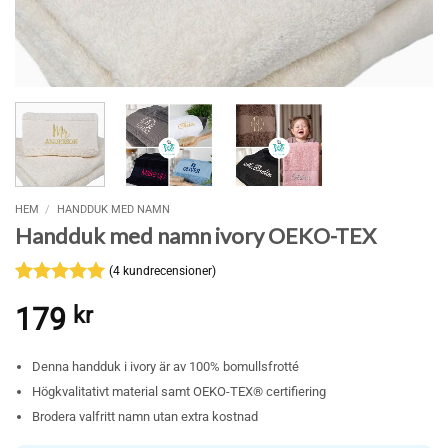
HEM
/
HANDDUK MED NAMN
Handduk med namn ivory OEKO-TEX
(
4
kundrecensioner)
Betygsatt
4
5
179
kr
av 5
baserat på
kundrecensioner
Denna handduk i ivory är av 100% bomullsfrotté
Högkvalitativt material samt OEKO-TEX® certifiering
Brodera valfritt namn utan extra kostnad