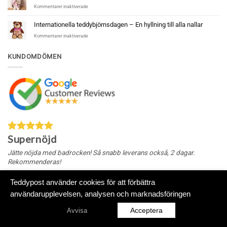
för
Kommentarer inaktiverade
Tips
på
Internationella teddybjörnsdagen – En hyllning till alla nallar
annorlunda
för
Kommentarer inaktiverade
presenter
Internationella
till
teddybjörnsdagen
nyfödd
KUNDOMDÖMEN
–
En
hyllning
till
alla
nallar
Supernöjd
Jätte nöjda med badrocken! Så snabb leverans också, 2 dagar.
Rekommenderas!
Teddypost använder cookies för att förbättra
användarupplevelsen, analysen och marknadsföringen
Klarna
Swish
Visa
MasterCard
American
(SE)
Express
Acceptera
Avvisa
Teddypost.se
|
Teddypost.com
|
Teddypost.dk
|
Teddypost.fi