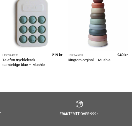
219
kr
249
kr
LEKSAKER
LEKSAKER
Telefon tryckleksak
Ringtorn orginal – Mushie
cambridge blue – Mushie
T
FRAKTFRITT ÖVER 999 :-