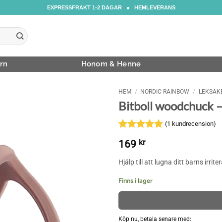
EXPRESSFRAKT 1-2 DAGAR ● HEMLEVERANS
rn
Honom & Henne
HEM
/
NORDIC RAINBOW
/
LEKSAK
Bitboll woodchuck 
(
1
kundrecension)
Betygsatt
1
5
169
kr
av 5
baserat på
Hjälp till att lugna ditt barns ir
kundrecension
Finns i lager
Köp nu, betala senare med: