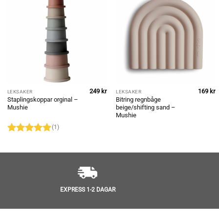
249
kr
169
kr
LEKSAKER
LEKSAKER
Staplingskoppar orginal –
Bitring regnbåge
Mushie
beige/shifting sand –
Mushie
(1)
Betygsatt
5
av 5
EXPRESS 1-2 DAGAR