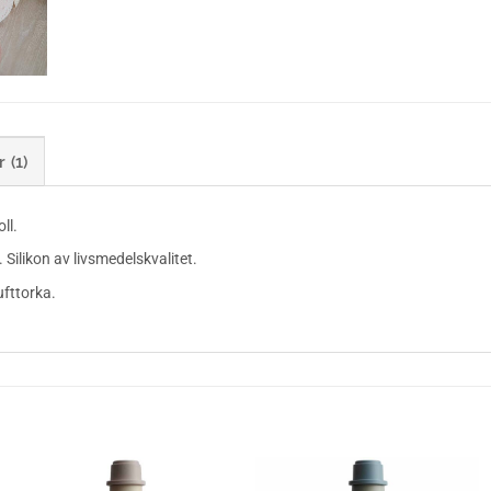
 (1)
ll.
 Silikon av livsmedelskvalitet.
ufttorka.