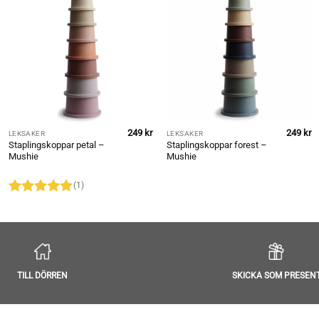
249
kr
249
kr
LEKSAKER
LEKSAKER
Staplingskoppar petal –
Staplingskoppar forest –
Mushie
Mushie
(1)
Betygsatt
5
av 5
TILL DÖRREN
SKICKA SOM PRESEN