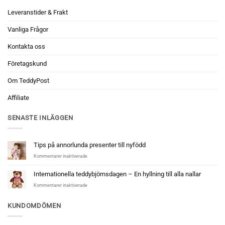
Leveranstider & Frakt
Vanliga Frågor
Kontakta oss
Företagskund
Om TeddyPost
Affiliate
SENASTE INLÄGGEN
Tips på annorlunda presenter till nyfödd
för
Kommentarer inaktiverade
Tips
på
Internationella teddybjörnsdagen – En hyllning till alla nallar
annorlunda
för
Kommentarer inaktiverade
presenter
Internationella
till
teddybjörnsdagen
nyfödd
KUNDOMDÖMEN
–
En
hyllning