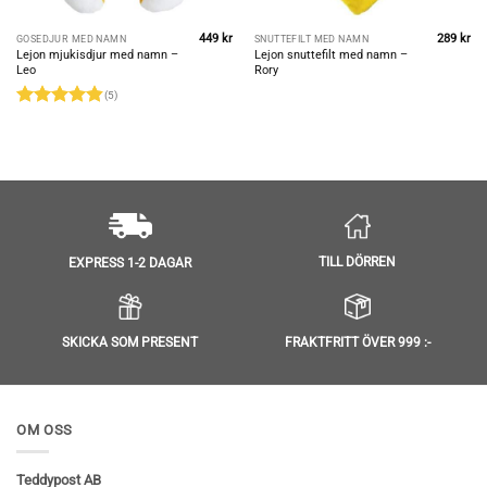
449
kr
289
kr
GOSEDJUR MED NAMN
SNUTTEFILT MED NAMN
Lejon mjukisdjur med namn –
Lejon snuttefilt med namn –
Leo
Rory
(5)
Betygsatt
4.8
av 5
TILL DÖRREN
EXPRESS 1-2 DAGAR
SKICKA SOM PRESENT
FRAKTFRITT ÖVER 999 :-
OM OSS
Teddypost AB