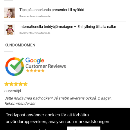
Tips på annorlunda presenter till nyfödd
för
Kommentarer inaktiverade
Tips
på
Internationella teddybjörnsdagen – En hyllning till alla nallar
annorlunda
för
Kommentarer inaktiverade
presenter
Internationella
till
teddybjörnsdagen
nyfödd
KUNDOMDÖMEN
–
En
hyllning
till
alla
nallar
Supernöjd
Jätte nöjda med badrocken! Så snabb leverans också, 2 dagar.
Rekommenderas!
Teddypost använder cookies för att förbättra
användarupplevelsen, analysen och marknadsföringen
Klarna
Swish
Visa
MasterCard
American
(SE)
Express