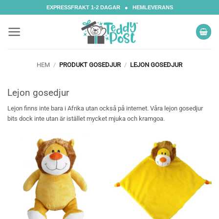
Skip
EXPRESSFRAKT 1-2 DAGAR ● HEMLEVERANS
to
content
HEM
/
PRODUKT GOSEDJUR
/
LEJON GOSEDJUR
Lejon gosedjur
Lejon finns inte bara i Afrika utan också på internet. Våra lejon gosedjur
bits dock inte utan är istället mycket mjuka och kramgoa.