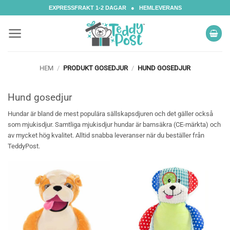
Skip
EXPRESSFRAKT 1-2 DAGAR ● HEMLEVERANS
to
content
HEM
/
PRODUKT GOSEDJUR
/
HUND GOSEDJUR
Hund gosedjur
Hundar är bland de mest populära sällskapsdjuren och det gäller också
som mjukisdjur. Samtliga mjukisdjur hundar är barnsäkra (CE-märkta) och
av mycket hög kvalitet. Alltid snabba leveranser när du beställer från
TeddyPost.