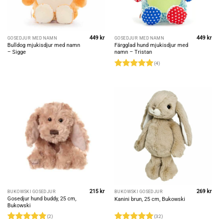
449
kr
449
kr
GOSEDJUR MED NAMN
GOSEDJUR MED NAMN
Bulldog mjukisdjur med namn
Färgglad hund mjukisdjur med
– Sigge
namn – Tristan
(4)
Betygsatt
5
av 5
215
kr
269
kr
BUKOWSKI GOSEDJUR
BUKOWSKI GOSEDJUR
Gosedjur hund buddy, 25 cm,
Kanini brun, 25 cm, Bukowski
Bukowski
(2)
(32)