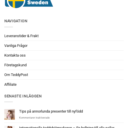
NAVIGATION
Leveranstider & Frakt
Vanliga Frågor
Kontakta oss
Företagskund
Om TeddyPost
Affiliate
SENASTE INLÄGGEN
Tips på annorlunda presenter till nyfödd
för
Kommentarer inaktiverade
Tips
på
Internationella teddybjörnsdagen – En hyllning till alla nallar