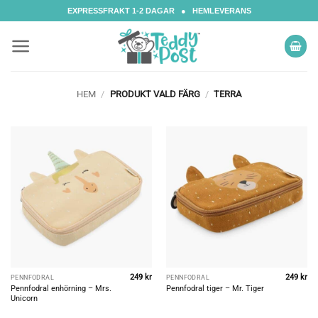
Skip
EXPRESSFRAKT 1-2 DAGAR ● HEMLEVERANS
to
content
HEM
/
PRODUKT VALD FÄRG
/
TERRA
249
kr
249
kr
PENNFODRAL
PENNFODRAL
Pennfodral enhörning – Mrs.
Pennfodral tiger – Mr. Tiger
Unicorn