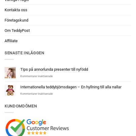
Kontakta oss
Företagskund
Om TeddyPost
Affiliate
SENASTE INLÄGGEN
Tips på annorlunda presenter till nyfödd
för
Kommentarer inaktiverade
Tips
på
Internationella teddybjörnsdagen – En hyllning till alla nallar
annorlunda
för
Kommentarer inaktiverade
presenter
Internationella
till
teddybjörnsdagen
nyfödd
KUNDOMDÖMEN
–
En
hyllning
till
alla
nallar