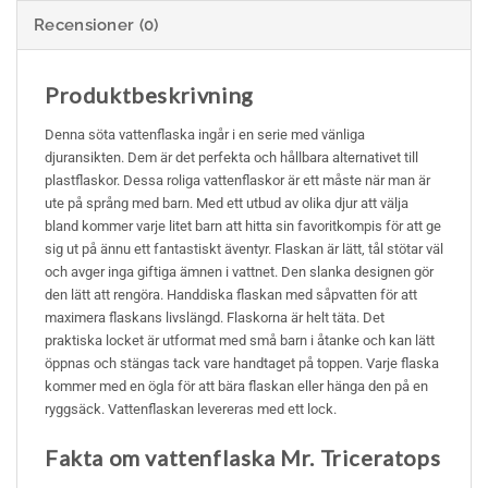
Recensioner (0)
Produktbeskrivning
Denna söta vattenflaska ingår i en serie med vänliga
djuransikten. Dem är det perfekta och hållbara alternativet till
plastflaskor. Dessa roliga vattenflaskor är ett måste när man är
ute på språng med barn. Med ett utbud av olika djur att välja
bland kommer varje litet barn att hitta sin favoritkompis för att ge
sig ut på ännu ett fantastiskt äventyr. Flaskan är lätt, tål stötar väl
och avger inga giftiga ämnen i vattnet. Den slanka designen gör
den lätt att rengöra. Handdiska flaskan med såpvatten för att
maximera flaskans livslängd. Flaskorna är helt täta. Det
praktiska locket är utformat med små barn i åtanke och kan lätt
öppnas och stängas tack vare handtaget på toppen. Varje flaska
kommer med en ögla för att bära flaskan eller hänga den på en
ryggsäck. Vattenflaskan levereras med ett lock.
Fakta om vattenflaska Mr. Triceratops