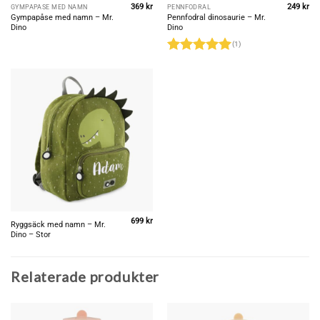
369
kr
249
kr
GYMPAPÅSE MED NAMN
PENNFODRAL
Gympapåse med namn – Mr.
Pennfodral dinosaurie – Mr.
Dino
Dino
(1)
Betygsatt
5
av 5
699
kr
Ryggsäck med namn – Mr.
Dino – Stor
Relaterade produkter