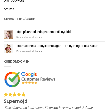
Om TeddyPost
Affiliate
SENASTE INLÄGGEN
Tips på annorlunda presenter till nyfödd
för
Kommentarer inaktiverade
Tips
på
Internationella teddybjörnsdagen – En hyllning till alla nallar
annorlunda
för
Kommentarer inaktiverade
presenter
Internationella
till
teddybjörnsdagen
nyfödd
KUNDOMDÖMEN
–
En
hyllning
till
alla
nallar
Supernöjd
Jätte nöjda med badrocken! Så snabb leverans också, 2 dagar.