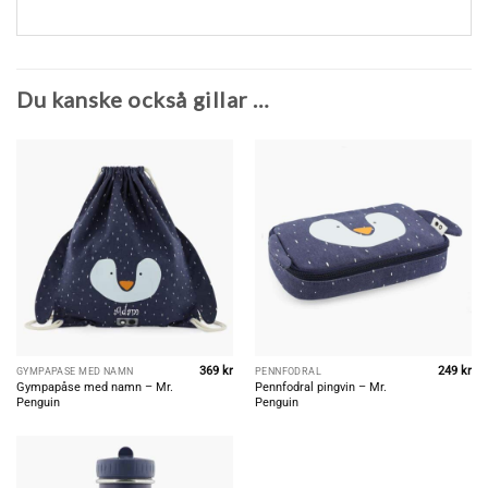
Du kanske också gillar …
369
kr
249
kr
GYMPAPÅSE MED NAMN
PENNFODRAL
Gympapåse med namn – Mr.
Pennfodral pingvin – Mr.
Penguin
Penguin