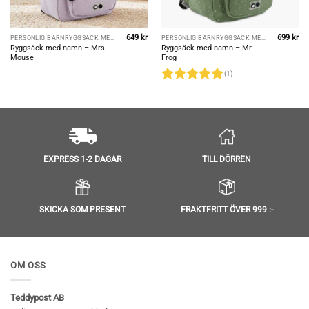
649
kr
699
kr
PERSONLIG BARNRYGGSÄCK MED NAMN
PERSONLIG BARNRYGGSÄCK MED NAMN
Ryggsäck med namn – Mrs.
Ryggsäck med namn – Mr.
Mouse
Frog
(1)
Betygsatt
5
av 5
TILL DÖRREN
EXPRESS 1-2 DAGAR
SKICKA SOM PRESENT
FRAKTFRITT ÖVER 999 :-
OM OSS
Teddypost AB