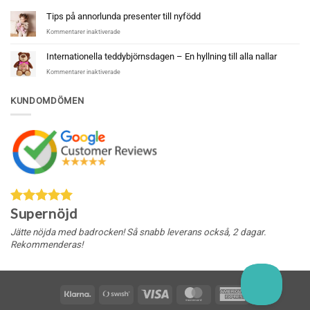
Tips på annorlunda presenter till nyfödd
för
Kommentarer inaktiverade
Tips
på
Internationella teddybjörnsdagen – En hyllning till alla nallar
annorlunda
för
Kommentarer inaktiverade
presenter
Internationella
till
teddybjörnsdagen
nyfödd
KUNDOMDÖMEN
–
En
hyllning
till
alla
nallar
Supernöjd
Jätte nöjda med badrocken! Så snabb leverans också, 2 dagar.
Rekommenderas!
Klarna
Swish
Visa
MasterCard
American
(SE)
Express