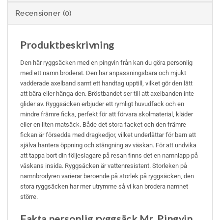
Recensioner (0)
Produktbeskrivning
Den här ryggsäcken med en pingvin från kan du göra personlig
med ett namn broderat. Den har anpassningsbara och mjukt
vadderade axelband samt ett handtag upptill, vilket gör den lätt
att bära eller hänga den. Bröstbandet ser till att axelbanden inte
glider av. Ryggsäcken erbjuder ett rymligt huvudfack och en
mindre främre ficka, perfekt för att förvara skolmaterial, kläder
eller en liten matsäck. Både det stora facket och den främre
fickan är försedda med dragkedjor, vilket underlättar för barn att
själva hantera öppning och stängning av väskan. För att undvika
att tappa bort din följeslagare på resan finns det en namnlapp på
väskans insida. Ryggsäcken är vattenresistent. Storleken på
namnbrodyren varierar beroende på storlek på ryggsäcken, den
stora ryggsäcken har mer utrymme så vi kan brodera namnet
större.
Fakta personlig ryggsäck Mr. Pingvin